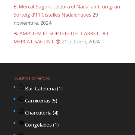
El Mercat Sagunt celebra el Nadal amb un gran
Sorteig d’11 Cistelles Nadalenques
29
noviembre, 2024
📢 AMPLIEM EL SORTEIG DEL CARRET DEL
MERCAT SAGUNT 😎
21 octubre, 2024
Nuestros comercios
Bar-Cafetería
(1)
Carnicerías
(5)
Charcutería
(4)
Congelados
(1)