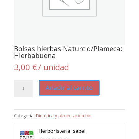
Bolsas hierbas Naturcid/Plameca:
Hierbabuena
3,00
€
/ unidad
Bolsas
Añadir al carrito
hierbas
Naturcid/Plameca:
Hierbabuena
Categoría:
Dietética y alimentación bio
cantidad
Herboristería Isabel