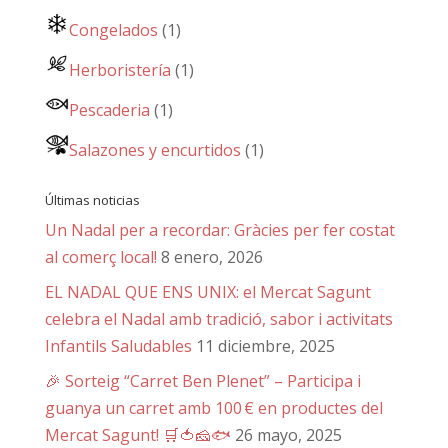
Congelados
(1)
Herboristería
(1)
Pescaderia
(1)
Salazones y encurtidos
(1)
Últimas noticias
Un Nadal per a recordar: Gràcies per fer costat
al comerç local!
8 enero, 2026
EL NADAL QUE ENS UNIX: el Mercat Sagunt
celebra el Nadal amb tradició, sabor i activitats
Infantils Saludables
11 diciembre, 2025
🎉 Sorteig “Carret Ben Plenet” – Participa i
guanya un carret amb 100 € en productes del
Mercat Sagunt! 🛒🍅🧀🐟
26 mayo, 2025