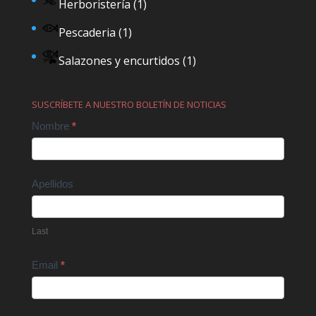
Herboristería
(1)
Pescaderia
(1)
Salazones y encurtidos
(1)
SUSCRÍBETE A NUESTRO BOLETÍN DE NOTICIAS
Contact
Nombre
*
Us
Apellidos
Last
Email
*