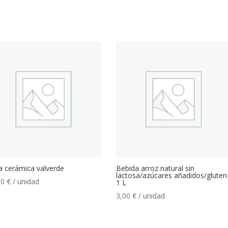
a cerámica valverde
Bebida arroz natural sin
lactosa/azúcares añadidos/gluten
00
€
/ unidad
1 L
3,00
€
/ unidad