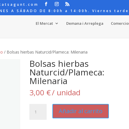
catsagunt.com
NES A SÁBADO DE 8:00h a 14:00h. Viernes tarde
El Mercat
Demana i Arreplega
Comercio
io
/ Bolsas hierbas Naturcid/Plameca: Milenaria
Bolsas hierbas
Naturcid/Plameca:
Milenaria
3,00
€
/ unidad
Bolsas
Añadir al carrito
hierbas
Naturcid/Plameca:
Milenaria