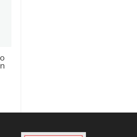
io
ín