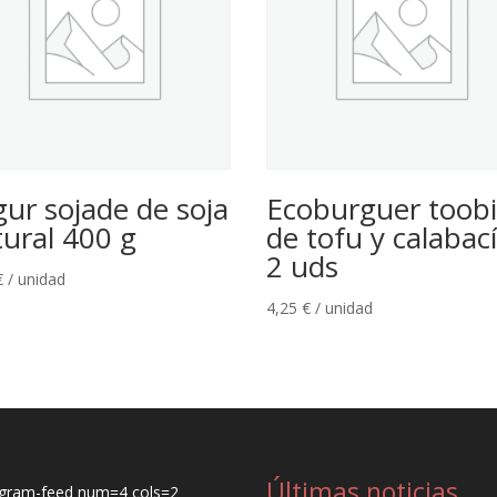
ur sojade de soja
Ecoburguer toob
tural 400 g
de tofu y calabac
2 uds
€
/ unidad
4,25
€
/ unidad
Últimas noticias
agram-feed num=4 cols=2