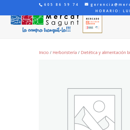
605 86 59 74
gerencia@mer
HORARIO: LU
Inicio
/
Herboristería
/
Dietética y alimentación b