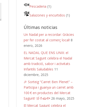
Pescaderia
(1)
Salazones y encurtidos
(1)
Últimas noticias
Un Nadal per a recordar: Gràcies
per fer costat al comerç local!
8
enero, 2026
EL NADAL QUE ENS UNIX: el
Mercat Sagunt celebra el Nadal
amb tradició, sabor i activitats
Infantils Saludables
11
diciembre, 2025
🎉 Sorteig “Carret Ben Plenet” –
Participa i guanya un carret amb
100 € en productes del Mercat
Sagunt! 🛒🍅🧀🐟
26 mayo, 2025
El Mercat Sagunt celebra el