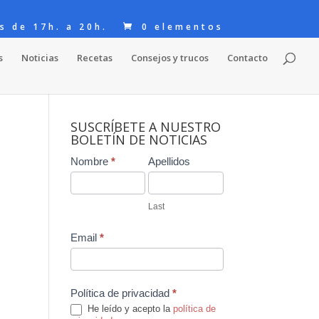
s de 17h. a 20h.
0 elementos
s
Noticias
Recetas
Consejos y trucos
Contacto
SUSCRÍBETE A NUESTRO
BOLETÍN DE NOTICIAS
Contact
Nombre
*
Apellidos
Us
Last
Email
*
Política de privacidad
*
He leído y acepto la
política de