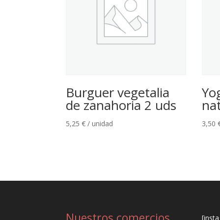
Burguer vegetalia
Yog
de zanahoria 2 uds
na
5,25
€
/ unidad
3,50
Nuestros comercios
[inst