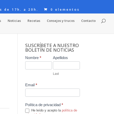
s de 17h. a 20h.
0 elementos
s
Noticias
Recetas
Consejos y trucos
Contacto
SUSCRÍBETE A NUESTRO
BOLETÍN DE NOTICIAS
Contact
Nombre
*
Apellidos
a
Us
Last
Email
*
Política de privacidad
*
He leído y acepto la
política de