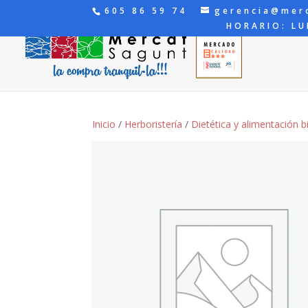
605 86 59 74
gerencia@mer
HORARIO: LU
Inicio
/
Herboristería
/
Dietética y alimentación b