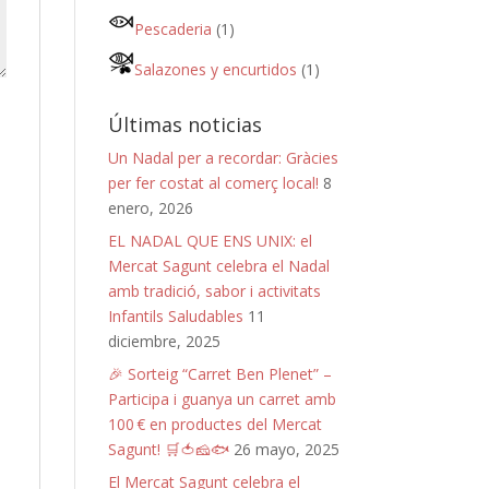
Pescaderia
(1)
Salazones y encurtidos
(1)
Últimas noticias
Un Nadal per a recordar: Gràcies
per fer costat al comerç local!
8
enero, 2026
EL NADAL QUE ENS UNIX: el
Mercat Sagunt celebra el Nadal
amb tradició, sabor i activitats
Infantils Saludables
11
diciembre, 2025
🎉 Sorteig “Carret Ben Plenet” –
Participa i guanya un carret amb
100 € en productes del Mercat
Sagunt! 🛒🍅🧀🐟
26 mayo, 2025
El Mercat Sagunt celebra el