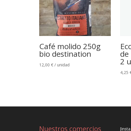
Café molido 250g
Ec
bio destination
de 
2 
12,00
€
/ unidad
4,25
Nuestros comercios
[inst