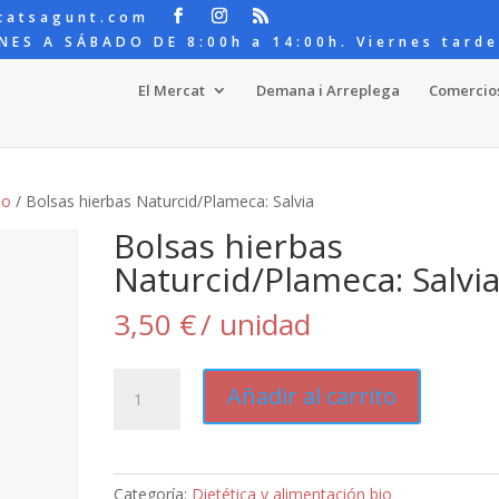
catsagunt.com
NES A SÁBADO DE 8:00h a 14:00h. Viernes tarde
El Mercat
Demana i Arreplega
Comercio
io
/ Bolsas hierbas Naturcid/Plameca: Salvia
Bolsas hierbas
Naturcid/Plameca: Salvi
3,50
€
/ unidad
Bolsas
Añadir al carrito
hierbas
Naturcid/Plameca:
Salvia
cantidad
Categoría:
Dietética y alimentación bio