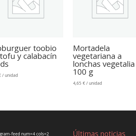
oburguer toobio
Mortadela
tofu y calabacín
vegetariana a
uds
lonchas vegetalia
100 g
€
/ unidad
4,65
€
/ unidad
Últimas noticias
agram-feed num=4 cols=2