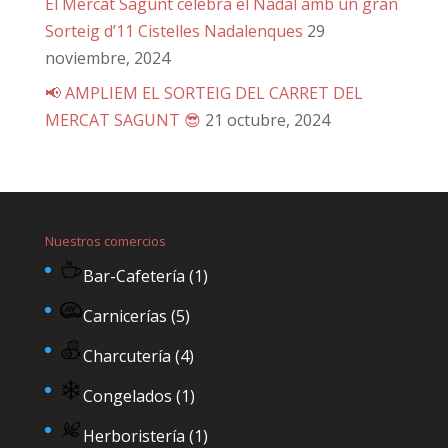
El Mercat Sagunt celebra el Nadal amb un gran
Sorteig d’11 Cistelles Nadalenques
29
noviembre, 2024
📢 AMPLIEM EL SORTEIG DEL CARRET DEL
MERCAT SAGUNT 😎
21 octubre, 2024
Nuestros comercios
Bar-Cafetería
(1)
Carnicerías
(5)
Charcutería
(4)
Congelados
(1)
Herboristería
(1)