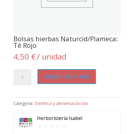
Bolsas hierbas Naturcid/Plameca:
Té Rojo
4,50
€
/ unidad
Bolsas
Añadir al carrito
hierbas
Naturcid/Plameca:
Té
Categoría:
Dietética y alimentación bio
Rojo
cantidad
Herboristería Isabel