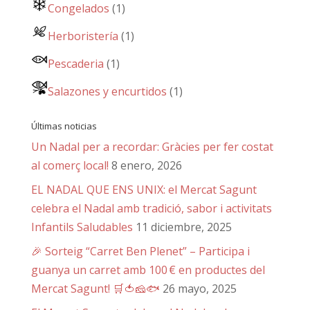
Congelados
(1)
Herboristería
(1)
Pescaderia
(1)
Salazones y encurtidos
(1)
Últimas noticias
Un Nadal per a recordar: Gràcies per fer costat
al comerç local!
8 enero, 2026
EL NADAL QUE ENS UNIX: el Mercat Sagunt
celebra el Nadal amb tradició, sabor i activitats
Infantils Saludables
11 diciembre, 2025
🎉 Sorteig “Carret Ben Plenet” – Participa i
guanya un carret amb 100 € en productes del
Mercat Sagunt! 🛒🍅🧀🐟
26 mayo, 2025