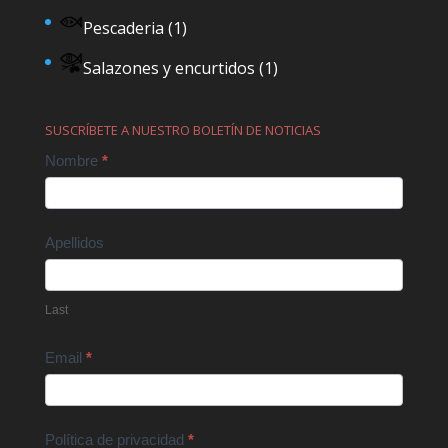
Pescaderia
(1)
Salazones y encurtidos
(1)
SUSCRÍBETE A NUESTRO BOLETÍN DE NOTICIAS
Contact
Nombre
*
Us
Apellidos
Last
Email
*
Política de privacidad
*