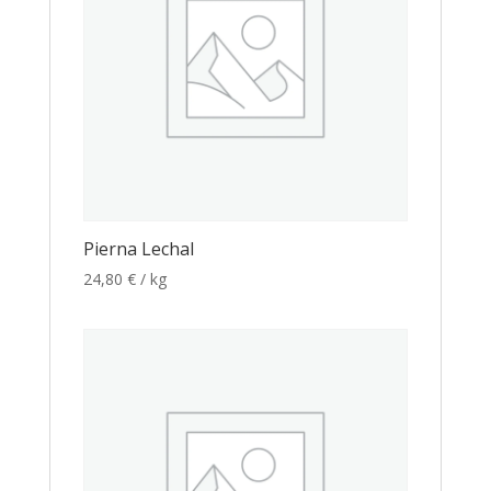
Pierna Lechal
24,80
€
/ kg