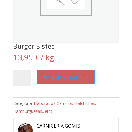
Burger Bistec
13,95
€
/ kg
Burger
Añadir al carrito
Bistec
cantidad
Categoría:
Elaborados Cárnicos (Salchichas,
Hamburguesas...etc)
CARNICERÍA GOMIS