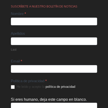
SUSCRÍBETE A NUESTRO BOLETÍN DE NOTICIAS
Contact
Nombre
*
Us
Apellidos
Last
Email
*
Política de privacidad
*
He leído y acepto la
política de privacidad
.
Si eres humano, deja este campo en blanco.