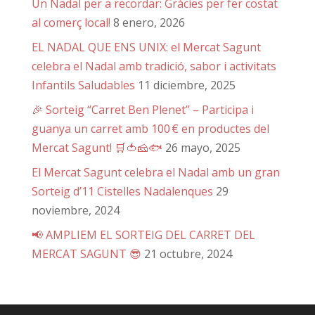
Un Nadal per a recordar: Gràcies per fer costat
al comerç local!
8 enero, 2026
EL NADAL QUE ENS UNIX: el Mercat Sagunt
celebra el Nadal amb tradició, sabor i activitats
Infantils Saludables
11 diciembre, 2025
🎉 Sorteig “Carret Ben Plenet” – Participa i
guanya un carret amb 100 € en productes del
Mercat Sagunt! 🛒🍅🧀🐟
26 mayo, 2025
El Mercat Sagunt celebra el Nadal amb un gran
Sorteig d’11 Cistelles Nadalenques
29
noviembre, 2024
📢 AMPLIEM EL SORTEIG DEL CARRET DEL
MERCAT SAGUNT 😎
21 octubre, 2024