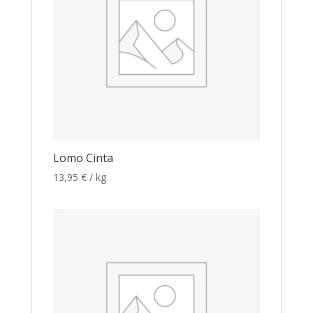
Lomo Cinta
13,95
€
/ kg