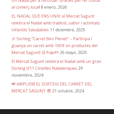
Un Nadal per a recordar: Gràcies per fer costat
al comerç local!
8 enero, 2026
EL NADAL QUE ENS UNIX: el Mercat Sagunt
celebra el Nadal amb tradició, sabor i activitats
Infantils Saludables
11 diciembre, 2025
🎉 Sorteig “Carret Ben Plenet” – Participa i
guanya un carret amb 100 € en productes del
Mercat Sagunt! 🛒🍅🧀🐟
26 mayo, 2025
El Mercat Sagunt celebra el Nadal amb un gran
Sorteig d’11 Cistelles Nadalenques
29
noviembre, 2024
📢 AMPLIEM EL SORTEIG DEL CARRET DEL
MERCAT SAGUNT 😎
21 octubre, 2024