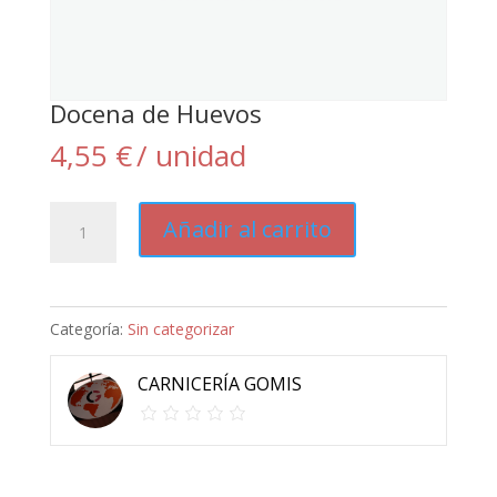
Docena de Huevos
4,55
€
/ unidad
Docena
Añadir al carrito
de
Huevos
cantidad
Categoría:
Sin categorizar
CARNICERÍA GOMIS