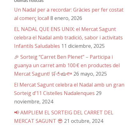
Últimas noticias
Un Nadal per a recordar: Gràcies per fer costat
al comerç local!
8 enero, 2026
EL NADAL QUE ENS UNIX: el Mercat Sagunt
celebra el Nadal amb tradició, sabor i activitats
Infantils Saludables
11 diciembre, 2025
🎉 Sorteig “Carret Ben Plenet” – Participa i
guanya un carret amb 100 € en productes del
Mercat Sagunt! 🛒🍅🧀🐟
26 mayo, 2025
El Mercat Sagunt celebra el Nadal amb un gran
Sorteig d’11 Cistelles Nadalenques
29
noviembre, 2024
📢 AMPLIEM EL SORTEIG DEL CARRET DEL
MERCAT SAGUNT 😎
21 octubre, 2024