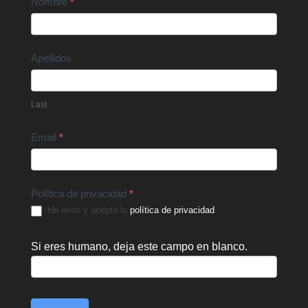
Contact
Nombre
*
Us
Apellidos
Last
Email
*
Política de privacidad
*
He leído y acepto la
política de privacidad
.
Si eres humano, deja este campo en blanco.