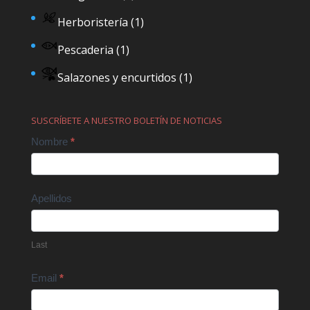
Herboristería
(1)
Pescaderia
(1)
Salazones y encurtidos
(1)
SUSCRÍBETE A NUESTRO BOLETÍN DE NOTICIAS
Contact
Nombre
*
Us
Apellidos
Last
Email
*