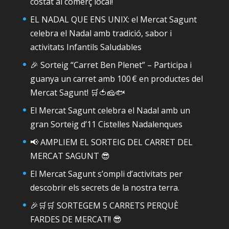
costat al comerç local!
EL NADAL QUE ENS UNIX: el Mercat Sagunt
celebra el Nadal amb tradició, sabor i
activitats Infantils Saludables
🎉 Sorteig “Carret Ben Plenet” – Participa i
guanya un carret amb 100 € en productes del
Mercat Sagunt! 🛒🍅🧀🐟
El Mercat Sagunt celebra el Nadal amb un
gran Sorteig d’11 Cistelles Nadalenques
📢 AMPLIEM EL SORTEIG DEL CARRET DEL
MERCAT SAGUNT 😎
El Mercat Sagunt s’ompli d’activitats per
descobrir els secrets de la nostra terra.
🎉🛒🛒 SORTEGEM 5 CARRETS PERQUÈ
FARDES DE MERCAT!! 😎