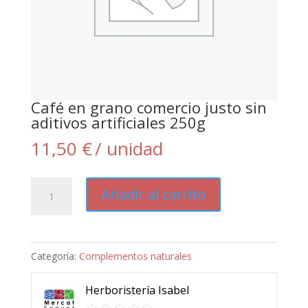
Café en grano comercio justo sin
aditivos artificiales 250g
11,50
€
/ unidad
Café
Añadir al carrito
en
grano
comercio
Categoría:
Complementos naturales
justo
sin
Herboristería Isabel
aditivos