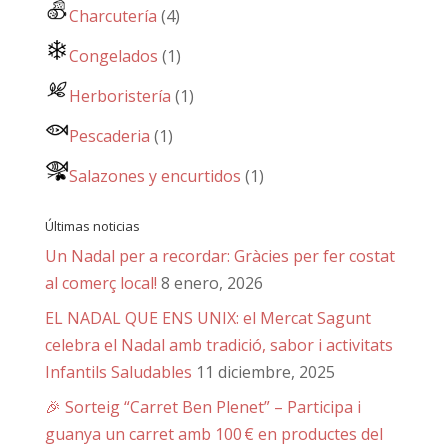
Charcutería
(4)
Congelados
(1)
Herboristería
(1)
Pescaderia
(1)
Salazones y encurtidos
(1)
Últimas noticias
Un Nadal per a recordar: Gràcies per fer costat
al comerç local!
8 enero, 2026
EL NADAL QUE ENS UNIX: el Mercat Sagunt
celebra el Nadal amb tradició, sabor i activitats
Infantils Saludables
11 diciembre, 2025
🎉 Sorteig “Carret Ben Plenet” – Participa i
guanya un carret amb 100 € en productes del