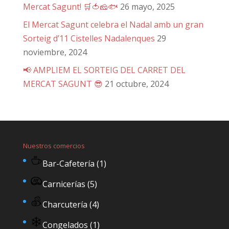
Mercat Sagunt! 🛒🍅🧀🐟
26 mayo, 2025
El Mercat Sagunt celebra el Nadal amb un gran
Sorteig d’11 Cistelles Nadalenques
29
noviembre, 2024
📢 AMPLIEM EL SORTEIG DEL CARRET DEL
MERCAT SAGUNT 😎
21 octubre, 2024
Nuestros comercios
Bar-Cafetería
(1)
Carnicerías
(5)
Charcutería
(4)
Congelados
(1)