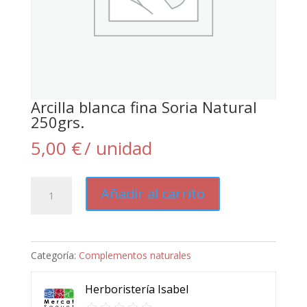
Arcilla blanca fina Soria Natural
250grs.
5,00
€
/ unidad
Arcilla
Añadir al carrito
blanca
fina
Soria
Categoría:
Complementos naturales
Natural
250grs.
Herboristería Isabel
cantidad