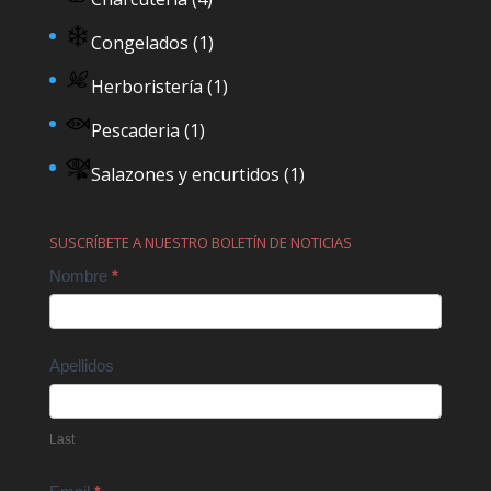
Congelados
(1)
Herboristería
(1)
Pescaderia
(1)
Salazones y encurtidos
(1)
SUSCRÍBETE A NUESTRO BOLETÍN DE NOTICIAS
Contact
Nombre
*
Us
Apellidos
Last