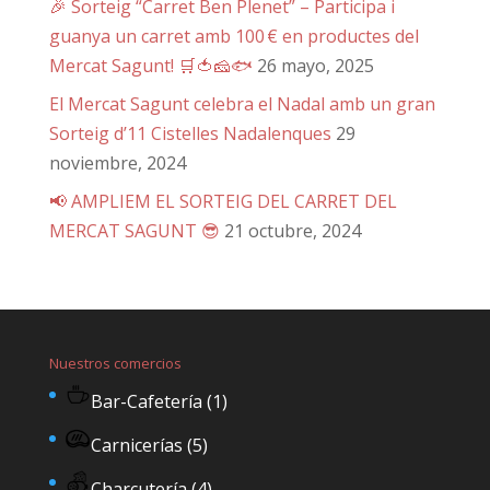
🎉 Sorteig “Carret Ben Plenet” – Participa i
guanya un carret amb 100 € en productes del
Mercat Sagunt! 🛒🍅🧀🐟
26 mayo, 2025
El Mercat Sagunt celebra el Nadal amb un gran
Sorteig d’11 Cistelles Nadalenques
29
noviembre, 2024
📢 AMPLIEM EL SORTEIG DEL CARRET DEL
MERCAT SAGUNT 😎
21 octubre, 2024
Nuestros comercios
Bar-Cafetería
(1)
Carnicerías
(5)
Charcutería
(4)