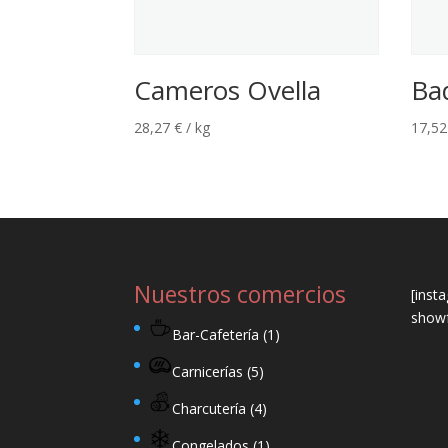
Cameros Ovella
Ba
28,27
€
/ kg
17,5
Nuestros comercios
[inst
showf
Bar-Cafetería
(1)
Carnicerías
(5)
Charcutería
(4)
Congelados
(1)