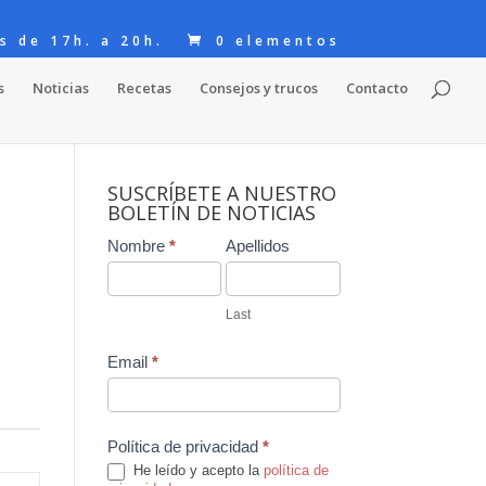
s de 17h. a 20h.
0 elementos
s
Noticias
Recetas
Consejos y trucos
Contacto
SUSCRÍBETE A NUESTRO
BOLETÍN DE NOTICIAS
Contact
Nombre
*
Apellidos
Us
Last
Email
*
Política de privacidad
*
He leído y acepto la
política de