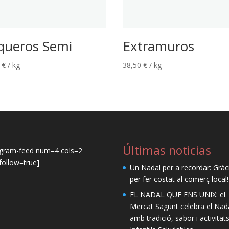
queros Semi
Extramuros
2
€
/ kg
38,50
€
/ kg
Últimas noticias
agram-feed num=4 cols=2
ollow=true]
Un Nadal per a recordar: Gràc
per fer costat al comerç local!
EL NADAL QUE ENS UNIX: el
Mercat Sagunt celebra el Nad
amb tradició, sabor i activitat