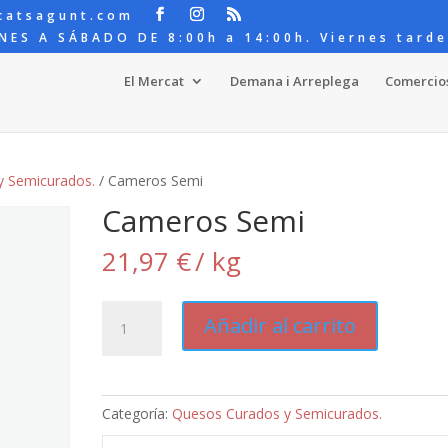
catsagunt.com
NES A SÁBADO DE 8:00h a 14:00h. Viernes tarde
El Mercat
Demana i Arreplega
Comercio
y Semicurados.
/ Cameros Semi
Cameros Semi
21,97
€
/ kg
Cameros
Añadir al carrito
Semi
cantidad
Categoría:
Quesos Curados y Semicurados.