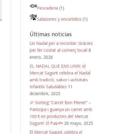
Pescaderia
(1)
Salazones y encurtidos
(1)
Últimas noticias
Un Nadal per a recordar: Gràcies
per fer costat al comerç local!
8
enero, 2026
EL NADAL QUE ENS UNIX: el
Mercat Sagunt celebra el Nadal
amb tradició, sabor i activitats
Infantils Saludables
11
diciembre, 2025
🎉 Sorteig “Carret Ben Plenet” –
Participa i guanya un carret amb
100 € en productes del Mercat
Sagunt! 🛒🍅🧀🐟
26 mayo, 2025
El Mercat Sagunt celebra el