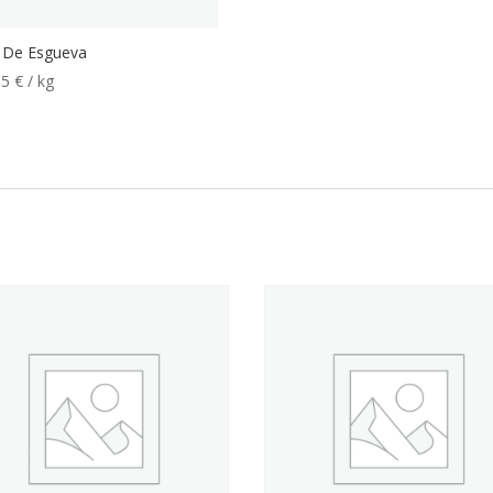
r De Esgueva
55
€
/ kg