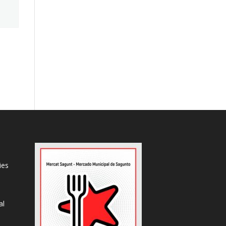
ies
al
s