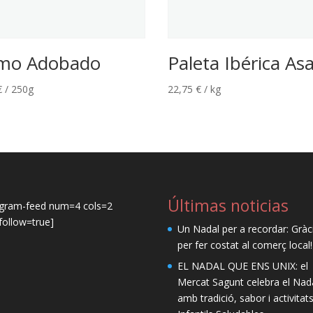
mo Adobado
Paleta Ibérica As
€
/ 250g
22,75
€
/ kg
Últimas noticias
agram-feed num=4 cols=2
ollow=true]
Un Nadal per a recordar: Gràc
per fer costat al comerç local!
EL NADAL QUE ENS UNIX: el
Mercat Sagunt celebra el Nad
amb tradició, sabor i activitat