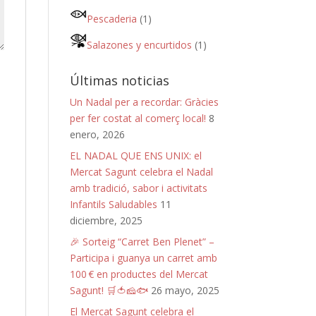
Pescaderia
(1)
Salazones y encurtidos
(1)
Últimas noticias
Un Nadal per a recordar: Gràcies
per fer costat al comerç local!
8
enero, 2026
EL NADAL QUE ENS UNIX: el
Mercat Sagunt celebra el Nadal
amb tradició, sabor i activitats
Infantils Saludables
11
diciembre, 2025
🎉 Sorteig “Carret Ben Plenet” –
Participa i guanya un carret amb
100 € en productes del Mercat
Sagunt! 🛒🍅🧀🐟
26 mayo, 2025
El Mercat Sagunt celebra el