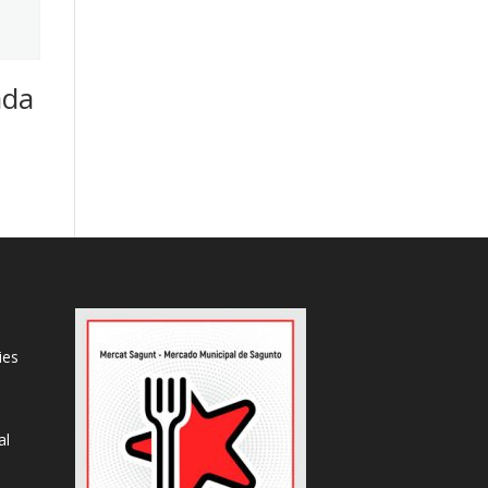
ada
ies
al
s