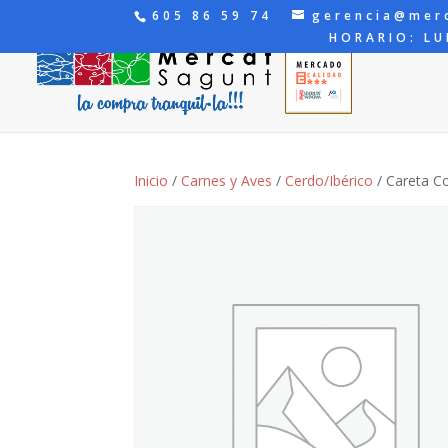
605 86 59 74
gerencia@mer
HORARIO: LU
Inicio
/
Carnes y Aves
/
Cerdo/Ibérico
/ Careta C