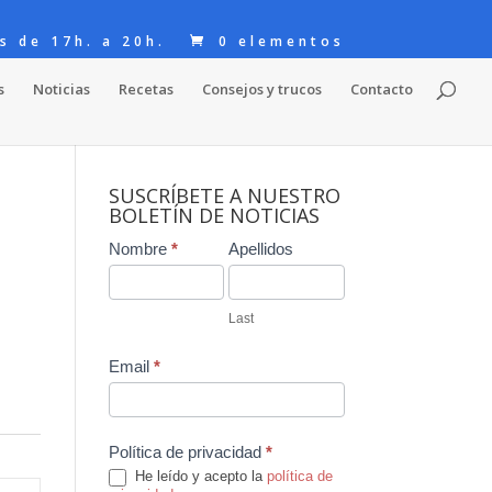
s de 17h. a 20h.
0 elementos
s
Noticias
Recetas
Consejos y trucos
Contacto
SUSCRÍBETE A NUESTRO
BOLETÍN DE NOTICIAS
Contact
Nombre
*
Apellidos
Us
Last
Email
*
Política de privacidad
*
He leído y acepto la
política de