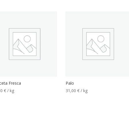
ceta Fresca
Palo
30
€
/ kg
31,00
€
/ kg