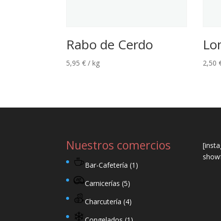
Rabo de Cerdo
Lo
5,95
€
/ kg
2,50
Nuestros comercios
[inst
showf
Bar-Cafetería
(1)
Carnicerías
(5)
Charcutería
(4)
Congelados
(1)