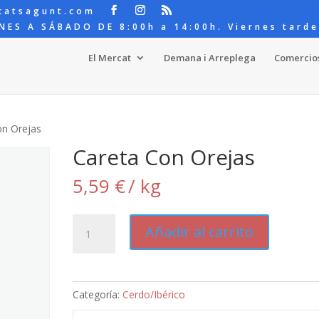
catsagunt.com
NES A SÁBADO DE 8:00h a 14:00h. Viernes tarde
El Mercat
Demana i Arreplega
Comercio
on Orejas
Careta Con Orejas
5,59
€
/ kg
Careta
Añadir al carrito
Con
Orejas
cantidad
Categoría:
Cerdo/Ibérico