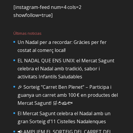
[instagram-feed num=4 cols=2
showfollow=true]
Últimas noticias
Un Nadal per a recordar: Gràcies per fer
costat al comerç local!
EL NADAL QUE ENS UNIX: el Mercat Sagunt
celebra el Nadal amb tradició, sabor i
activitats Infantils Saludables
🎉 Sorteig “Carret Ben Plenet” – Participa i
guanya un carret amb 100 € en productes del
Mercat Sagunt! 🛒🍅🧀🐟
El Mercat Sagunt celebra el Nadal amb un
gran Sorteig d’11 Cistelles Nadalenques
📢 AMPLIEM EL SORTEIG DEL CARRET DEL