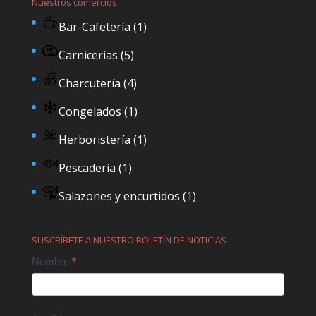
Nuestros comercios
Bar-Cafetería
(1)
Carnicerías
(5)
Charcutería
(4)
Congelados
(1)
Herboristería
(1)
Pescaderia
(1)
Salazones y encurtidos
(1)
SUSCRÍBETE A NUESTRO BOLETÍN DE NOTICIAS
Contact
Nombre
*
Us