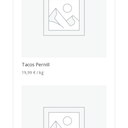
Tacos Pernill
19,99
€
/ kg