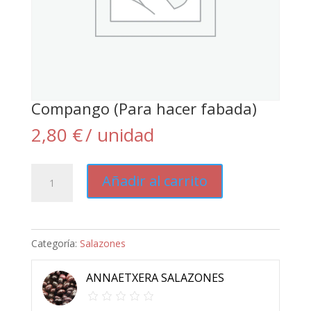
Compango (Para hacer fabada)
2,80
€
/ unidad
Compango
Añadir al carrito
(Para
hacer
fabada)
Categoría:
Salazones
cantidad
ANNAETXERA SALAZONES