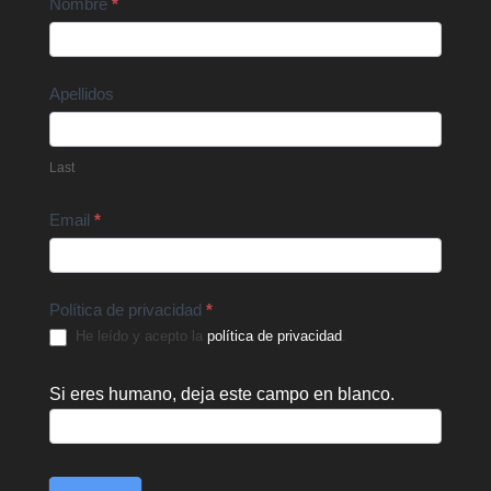
Contact
Nombre
*
Us
Apellidos
Last
Email
*
Política de privacidad
*
He leído y acepto la
política de privacidad
.
Si eres humano, deja este campo en blanco.