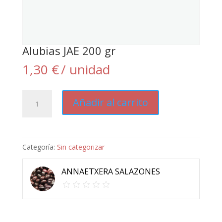
Alubias JAE 200 gr
1,30
€
/ unidad
Alubias
Añadir al carrito
JAE
200
gr
Categoría:
Sin categorizar
cantidad
ANNAETXERA SALAZONES