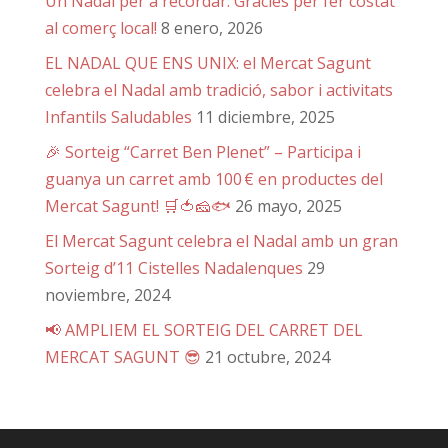
Un Nadal per a recordar: Gràcies per fer costat
al comerç local!
8 enero, 2026
EL NADAL QUE ENS UNIX: el Mercat Sagunt
celebra el Nadal amb tradició, sabor i activitats
Infantils Saludables
11 diciembre, 2025
🎉 Sorteig “Carret Ben Plenet” – Participa i
guanya un carret amb 100 € en productes del
Mercat Sagunt! 🛒🍅🧀🐟
26 mayo, 2025
El Mercat Sagunt celebra el Nadal amb un gran
Sorteig d’11 Cistelles Nadalenques
29
noviembre, 2024
📢 AMPLIEM EL SORTEIG DEL CARRET DEL
MERCAT SAGUNT 😎
21 octubre, 2024