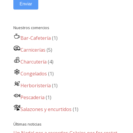
Enviar
Nuestros comercios
Bar-Cafetería
(1)
Carnicerías
(5)
Charcutería
(4)
Congelados
(1)
Herboristería
(1)
Pescaderia
(1)
Salazones y encurtidos
(1)
Últimas noticias
Un Nadal per a recordar: Gràcies per fer costat