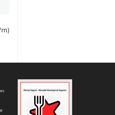
/m)
ies
al