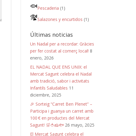
Pescaderia
(1)
Salazones y encurtidos
(1)
Últimas noticias
Un Nadal per a recordar: Gràcies
per fer costat al comerç local!
8
enero, 2026
EL NADAL QUE ENS UNIX: el
Mercat Sagunt celebra el Nadal
amb tradició, sabor i activitats
Infantils Saludables
11
diciembre, 2025
🎉 Sorteig “Carret Ben Plenet” –
Participa i guanya un carret amb
100 € en productes del Mercat
Sagunt! 🛒🍅🧀🐟
26 mayo, 2025
El Mercat Sagunt celebra el