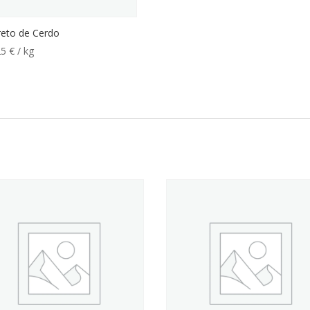
reto de Cerdo
25
€
/ kg