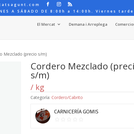
catsagunt.com
NES A SÁBADO DE 8:00h a 14:00h. Viernes tarde
El Mercat
Demana i Arreplega
Comercio
o Mezclado (precio s/m)
Cordero Mezclado (prec
s/m)
/ kg
Categoría:
Cordero/Cabrito
CARNICERÍA GOMIS