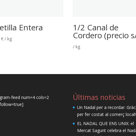
etilla Entera
1/2 Canal de
Cordero (precio s
0
€
/ kg
/ kg
Últimas noticias
agram-feed num=4 cols=2
ollow=true]
Un Nadal per a recordar: Gràc
per fer costat al comerç local!
EL NADAL QUE ENS UNIX: el
Mercat Sagunt celebra el Nad