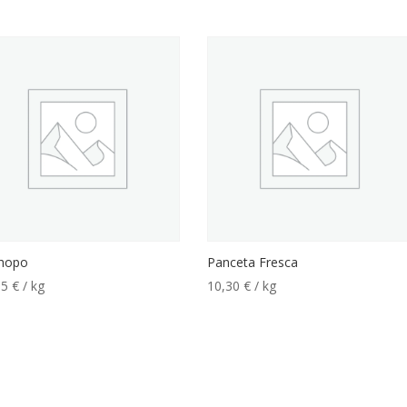
hopo
Panceta Fresca
55
€
/ kg
10,30
€
/ kg