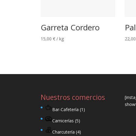
Garreta Cordero
Pal
15,00
€
/ kg
22,0
Nuestros comercios
[inst
showf
Bar-Cafetería
(1)
Carnicerías
(5)
Charcutería
(4)