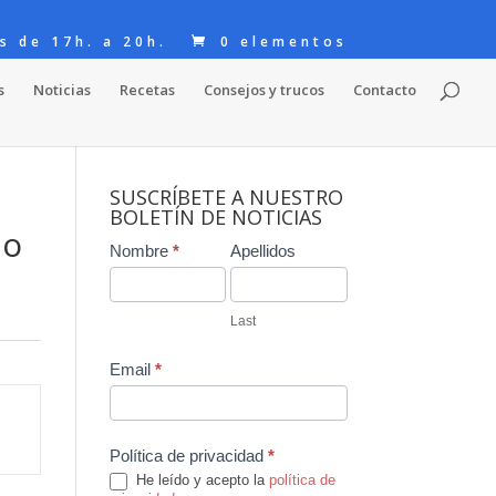
s de 17h. a 20h.
0 elementos
s
Noticias
Recetas
Consejos y trucos
Contacto
SUSCRÍBETE A NUESTRO
BOLETÍN DE NOTICIAS
io
Contact
Nombre
*
Apellidos
Us
Last
Email
*
Política de privacidad
*
He leído y acepto la
política de