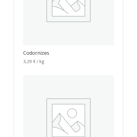
Codornizes
3,29
€
/ kg