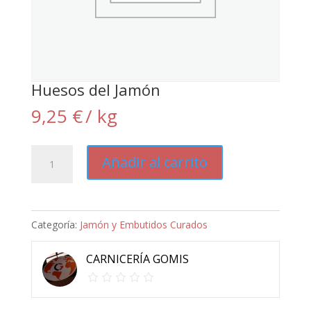
Huesos del Jamón
9,25
€
/ kg
Huesos
Añadir al carrito
del
Jamón
cantidad
Categoría:
Jamón y Embutidos Curados
CARNICERÍA GOMIS