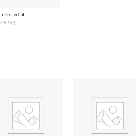
millo Lechal
50
€
/ kg