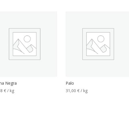
ma Negra
Palo
98
€
/ kg
31,00
€
/ kg