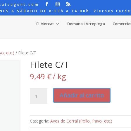
catsagunt.com
NES A SÁBADO DE 8:00h a 14:00h. Viernes tarde
El Mercat
Demana i Arreplega
Comercio
o, etc.)
/ Filete C/T
Filete C/T
9,49
€
/ kg
Filete
Añadir al carrito
C/T
cantidad
Categoría:
Aves de Corral (Pollo, Pavo, etc.)