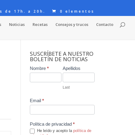
s de 17h. a 20h.
0 elementos
s
Noticias
Recetas
Consejos y trucos
Contacto
SUSCRÍBETE A NUESTRO
BOLETÍN DE NOTICIAS
Contact
Nombre
*
Apellidos
Us
Last
Email
*
Política de privacidad
*
He leído y acepto la
política de