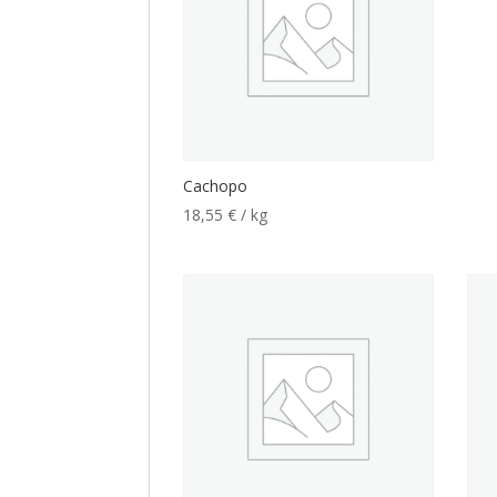
Cachopo
18,55
€
/ kg