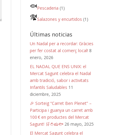
Pescaderia
(1)
Salazones y encurtidos
(1)
Últimas noticias
Un Nadal per a recordar: Gràcies
per fer costat al comerç local!
8
enero, 2026
EL NADAL QUE ENS UNIX: el
Mercat Sagunt celebra el Nadal
amb tradició, sabor i activitats
Infantils Saludables
11
diciembre, 2025
🎉 Sorteig “Carret Ben Plenet” –
Participa i guanya un carret amb
100 € en productes del Mercat
Sagunt! 🛒🍅🧀🐟
26 mayo, 2025
El Mercat Sagunt celebra el