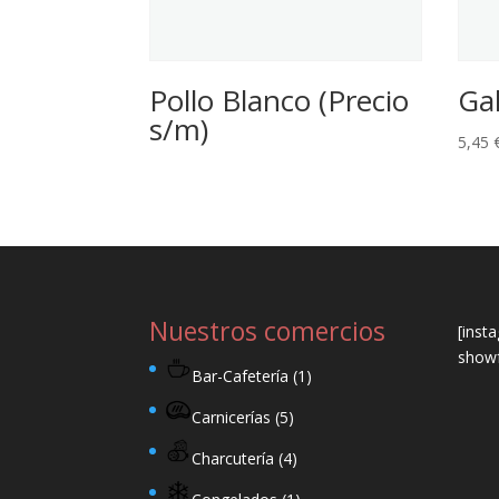
Pollo Blanco (Precio
Gal
s/m)
5,45
Nuestros comercios
[inst
showf
Bar-Cafetería
(1)
Carnicerías
(5)
Charcutería
(4)