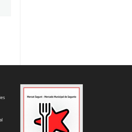
ies
al
s