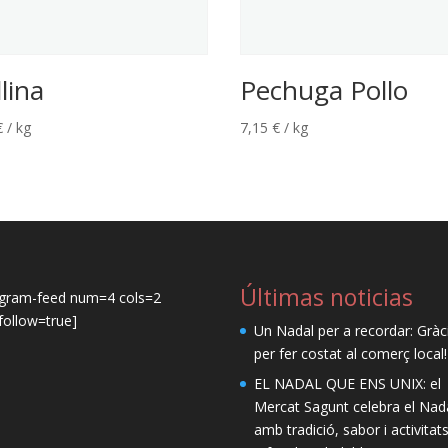
lina
Pechuga Pollo
€
/ kg
7,15
€
/ kg
Últimas noticias
agram-feed num=4 cols=2
ollow=true]
Un Nadal per a recordar: Gràc
per fer costat al comerç local!
EL NADAL QUE ENS UNIX: el
Mercat Sagunt celebra el Nad
amb tradició, sabor i activitat