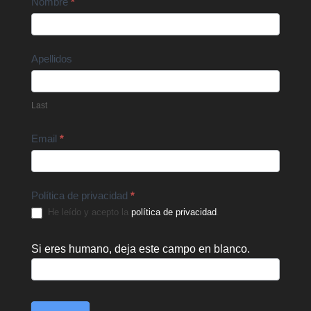
Contact
Nombre
*
Us
Apellidos
Last
Email
*
Política de privacidad
*
He leído y acepto la
política de privacidad
.
Si eres humano, deja este campo en blanco.