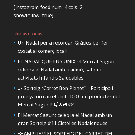
[instagram-feed num=4 cols=2
showfollow=true]
Últimas noticias
Un Nadal per a recordar: Gràcies per fer
costat al comerç local!
EL NADAL QUE ENS UNIX: el Mercat Sagunt
celebra el Nadal amb tradició, sabor i
activitats Infantils Saludables
🎉 Sorteig “Carret Ben Plenet” – Participa i
guanya un carret amb 100 € en productes del
Mercat Sagunt! 🛒🍅🧀🐟
El Mercat Sagunt celebra el Nadal amb un
gran Sorteig d’11 Cistelles Nadalenques
📢 AMPLIEM EL SORTEIG DEL CARRET DEL