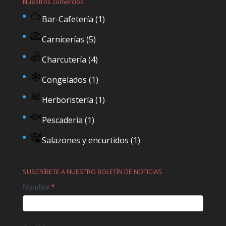
Nuestros comercios
Bar-Cafetería
(1)
Carnicerías
(5)
Charcutería
(4)
Congelados
(1)
Herboristería
(1)
Pescaderia
(1)
Salazones y encurtidos
(1)
SUSCRÍBETE A NUESTRO BOLETÍN DE NOTICIAS
Contact
Nombre
*
Us