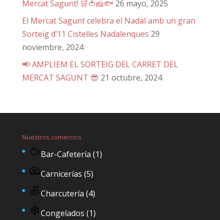
Mercat Sagunt! 🛒🍅🧀🐟
26 mayo, 2025
El Mercat Sagunt celebra el Nadal amb un gran
Sorteig d’11 Cistelles Nadalenques
29
noviembre, 2024
📢 AMPLIEM EL SORTEIG DEL CARRET DEL
MERCAT SAGUNT 😎
21 octubre, 2024
Nuestros comercios
Bar-Cafetería
(1)
Carnicerías
(5)
Charcutería
(4)
Congelados
(1)