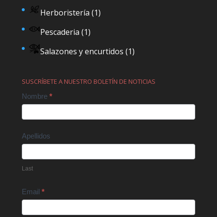
Herboristería
(1)
Pescaderia
(1)
Salazones y encurtidos
(1)
SUSCRÍBETE A NUESTRO BOLETÍN DE NOTICIAS
Contact
Nombre
*
Us
Apellidos
Last
Email
*