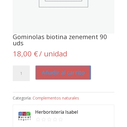
Gominolas biotina zenement 90
uds
18,00
€
/ unidad
Gominolas
Añadir al carrito
biotina
zenement
90
Categoría:
Complementos naturales
uds
cantidad
Herboristería Isabel