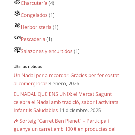
Charcutería
(4)
Congelados
(1)
Herboristería
(1)
Pescaderia
(1)
Salazones y encurtidos
(1)
Últimas noticias
Un Nadal per a recordar: Gràcies per fer costat
al comerç local!
8 enero, 2026
EL NADAL QUE ENS UNIX: el Mercat Sagunt
celebra el Nadal amb tradició, sabor i activitats
Infantils Saludables
11 diciembre, 2025
🎉 Sorteig “Carret Ben Plenet” – Participa i
guanya un carret amb 100 € en productes del