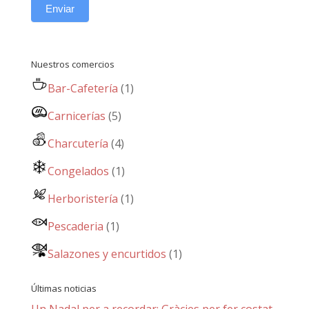
Enviar
Nuestros comercios
Bar-Cafetería
(1)
Carnicerías
(5)
Charcutería
(4)
Congelados
(1)
Herboristería
(1)
Pescaderia
(1)
Salazones y encurtidos
(1)
Últimas noticias
Un Nadal per a recordar: Gràcies per fer costat