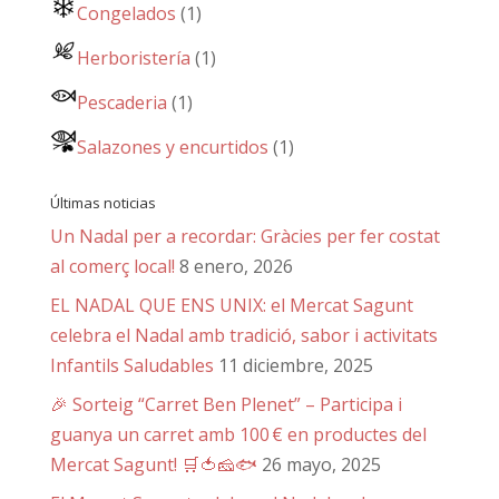
Congelados
(1)
Herboristería
(1)
Pescaderia
(1)
Salazones y encurtidos
(1)
Últimas noticias
Un Nadal per a recordar: Gràcies per fer costat
al comerç local!
8 enero, 2026
EL NADAL QUE ENS UNIX: el Mercat Sagunt
celebra el Nadal amb tradició, sabor i activitats
Infantils Saludables
11 diciembre, 2025
🎉 Sorteig “Carret Ben Plenet” – Participa i
guanya un carret amb 100 € en productes del
Mercat Sagunt! 🛒🍅🧀🐟
26 mayo, 2025