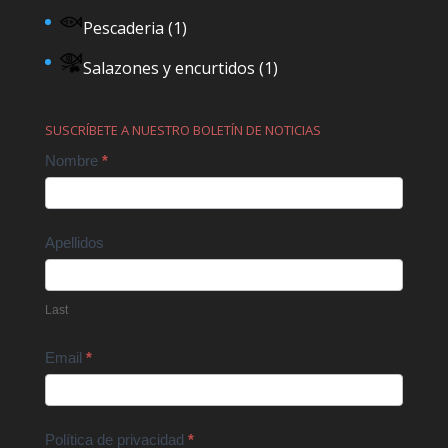
Pescaderia
(1)
Salazones y encurtidos
(1)
SUSCRÍBETE A NUESTRO BOLETÍN DE NOTICIAS
Contact
Nombre
*
Us
Apellidos
Last
Email
*
Política de privacidad
*