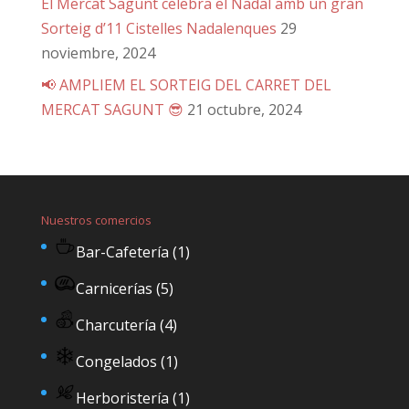
El Mercat Sagunt celebra el Nadal amb un gran
Sorteig d’11 Cistelles Nadalenques
29
noviembre, 2024
📢 AMPLIEM EL SORTEIG DEL CARRET DEL
MERCAT SAGUNT 😎
21 octubre, 2024
Nuestros comercios
Bar-Cafetería
(1)
Carnicerías
(5)
Charcutería
(4)
Congelados
(1)
Herboristería
(1)