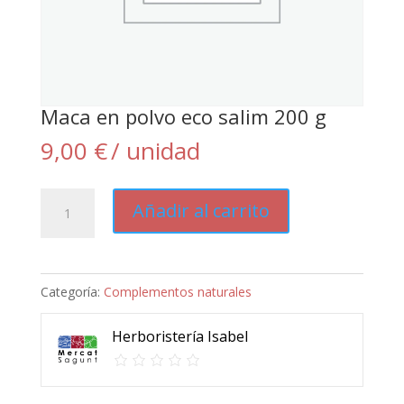
Maca en polvo eco salim 200 g
9,00
€
/ unidad
Maca
Añadir al carrito
en
polvo
eco
Categoría:
Complementos naturales
salim
200
Herboristería Isabel
g
cantidad