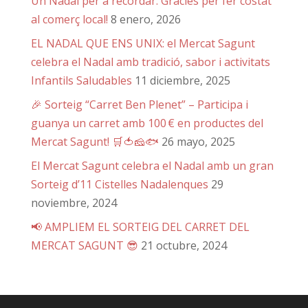
Un Nadal per a recordar: Gràcies per fer costat
al comerç local!
8 enero, 2026
EL NADAL QUE ENS UNIX: el Mercat Sagunt
celebra el Nadal amb tradició, sabor i activitats
Infantils Saludables
11 diciembre, 2025
🎉 Sorteig “Carret Ben Plenet” – Participa i
guanya un carret amb 100 € en productes del
Mercat Sagunt! 🛒🍅🧀🐟
26 mayo, 2025
El Mercat Sagunt celebra el Nadal amb un gran
Sorteig d’11 Cistelles Nadalenques
29
noviembre, 2024
📢 AMPLIEM EL SORTEIG DEL CARRET DEL
MERCAT SAGUNT 😎
21 octubre, 2024