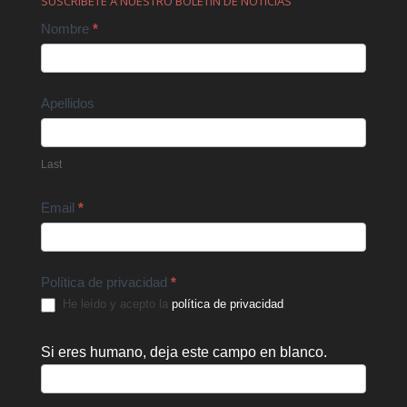
SUSCRÍBETE A NUESTRO BOLETÍN DE NOTICIAS
Contact
Nombre
*
Us
Apellidos
Last
Email
*
Política de privacidad
*
He leído y acepto la
política de privacidad
.
Si eres humano, deja este campo en blanco.