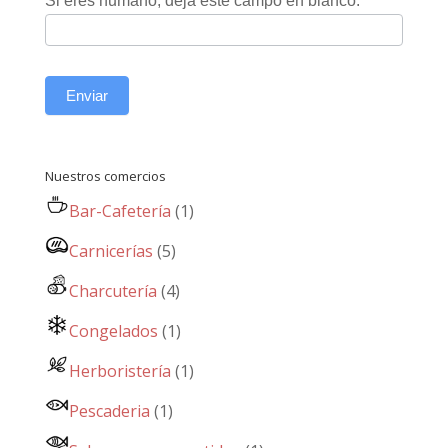
Si eres humano, deja este campo en blanco.
Enviar
Nuestros comercios
Bar-Cafetería
(1)
Carnicerías
(5)
Charcutería
(4)
Congelados
(1)
Herboristería
(1)
Pescaderia
(1)