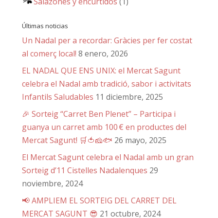
Salazones y encurtidos
(1)
Últimas noticias
Un Nadal per a recordar: Gràcies per fer costat
al comerç local!
8 enero, 2026
EL NADAL QUE ENS UNIX: el Mercat Sagunt
celebra el Nadal amb tradició, sabor i activitats
Infantils Saludables
11 diciembre, 2025
🎉 Sorteig “Carret Ben Plenet” – Participa i
guanya un carret amb 100 € en productes del
Mercat Sagunt! 🛒🍅🧀🐟
26 mayo, 2025
El Mercat Sagunt celebra el Nadal amb un gran
Sorteig d’11 Cistelles Nadalenques
29
noviembre, 2024
📢 AMPLIEM EL SORTEIG DEL CARRET DEL
MERCAT SAGUNT 😎
21 octubre, 2024