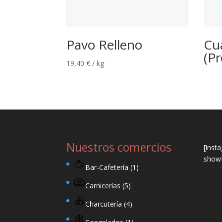
Pavo Relleno
Cua
(Pr
19,40
€
/ kg
Nuestros comercios
[inst
showf
Bar-Cafetería
(1)
Carnicerías
(5)
Charcutería
(4)