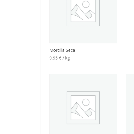
Morcilla Seca
9,95
€
/ kg