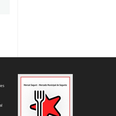
ies
al
s