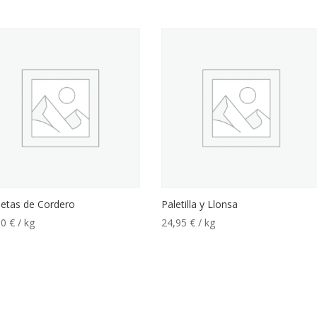
letas de Cordero
Paletilla y Llonsa
00
€
/ kg
24,95
€
/ kg