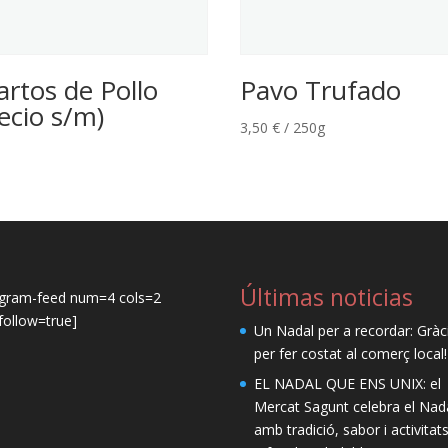
rtos de Pollo
Pavo Trufado
ecio s/m)
3,50
€
/ 250g
Últimas noticias
agram-feed num=4 cols=2
ollow=true]
Un Nadal per a recordar: Gràc
per fer costat al comerç local!
EL NADAL QUE ENS UNIX: el
Mercat Sagunt celebra el Nad
amb tradició, sabor i activitat