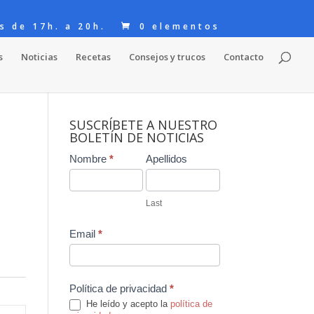
s de 17h. a 20h.
0 elementos
s
Noticias
Recetas
Consejos y trucos
Contacto
SUSCRÍBETE A NUESTRO
BOLETÍN DE NOTICIAS
Contact
Nombre
*
Apellidos
Us
Last
Email
*
Política de privacidad
*
He leído y acepto la
política de