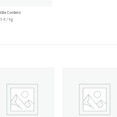
tilla Cordero
95
€
/ kg