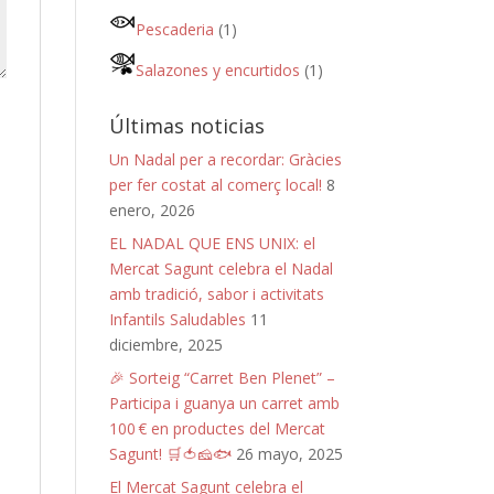
Pescaderia
(1)
Salazones y encurtidos
(1)
Últimas noticias
Un Nadal per a recordar: Gràcies
per fer costat al comerç local!
8
enero, 2026
EL NADAL QUE ENS UNIX: el
Mercat Sagunt celebra el Nadal
amb tradició, sabor i activitats
Infantils Saludables
11
diciembre, 2025
🎉 Sorteig “Carret Ben Plenet” –
Participa i guanya un carret amb
100 € en productes del Mercat
Sagunt! 🛒🍅🧀🐟
26 mayo, 2025
El Mercat Sagunt celebra el