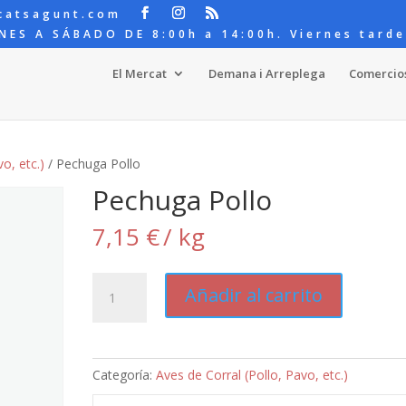
catsagunt.com
NES A SÁBADO DE 8:00h a 14:00h. Viernes tarde
El Mercat
Demana i Arreplega
Comercio
o, etc.)
/ Pechuga Pollo
Pechuga Pollo
7,15
€
/ kg
Pechuga
Añadir al carrito
Pollo
cantidad
Categoría:
Aves de Corral (Pollo, Pavo, etc.)