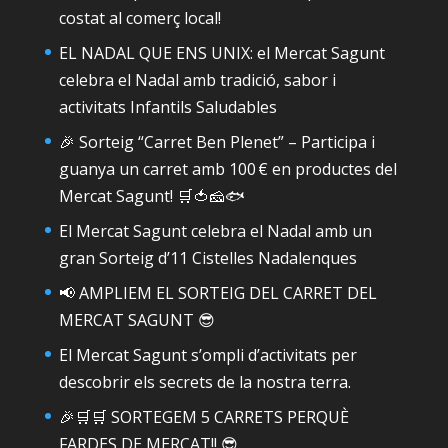
costat al comerç local!
EL NADAL QUE ENS UNIX: el Mercat Sagunt
celebra el Nadal amb tradició, sabor i
activitats Infantils Saludables
🎉 Sorteig “Carret Ben Plenet” – Participa i
guanya un carret amb 100 € en productes del
Mercat Sagunt! 🛒🍅🧀🐟
El Mercat Sagunt celebra el Nadal amb un
gran Sorteig d’11 Cistelles Nadalenques
📢 AMPLIEM EL SORTEIG DEL CARRET DEL
MERCAT SAGUNT 😎
El Mercat Sagunt s’ompli d’activitats per
descobrir els secrets de la nostra terra.
🎉🛒🛒 SORTEGEM 5 CARRETS PERQUÈ
FARDES DE MERCAT!! 😎