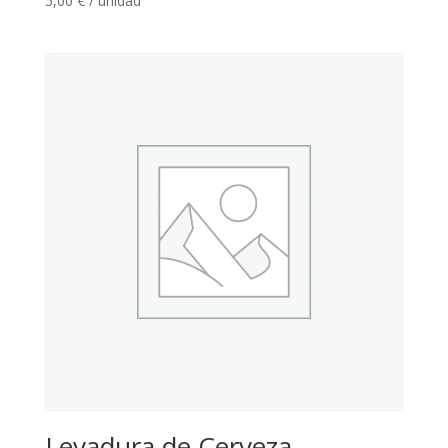
5,00
€
/ unidad
Levadura de Cerveza