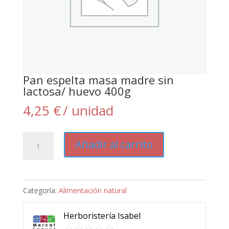
Pan espelta masa madre sin
lactosa/ huevo 400g
4,25
€
/ unidad
Pan
Añadir al carrito
espelta
masa
madre
Categoría:
Alimentación natural
sin
lactosa/
Herboristería Isabel
huevo