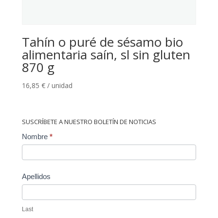
Tahín o puré de sésamo bio
alimentaria saín, sl sin gluten
870 g
16,85
€
/ unidad
SUSCRÍBETE A NUESTRO BOLETÍN DE NOTICIAS
Contact
Nombre
*
Us
Apellidos
Last