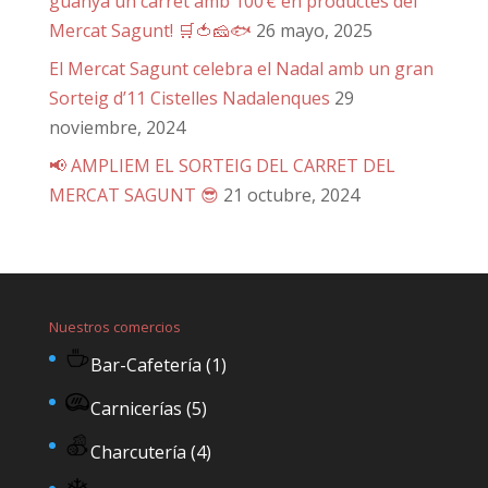
guanya un carret amb 100 € en productes del
Mercat Sagunt! 🛒🍅🧀🐟
26 mayo, 2025
El Mercat Sagunt celebra el Nadal amb un gran
Sorteig d’11 Cistelles Nadalenques
29
noviembre, 2024
📢 AMPLIEM EL SORTEIG DEL CARRET DEL
MERCAT SAGUNT 😎
21 octubre, 2024
Nuestros comercios
Bar-Cafetería
(1)
Carnicerías
(5)
Charcutería
(4)