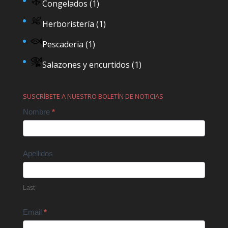
Congelados
(1)
Herboristería
(1)
Pescaderia
(1)
Salazones y encurtidos
(1)
SUSCRÍBETE A NUESTRO BOLETÍN DE NOTICIAS
Contact
Nombre
*
Us
Apellidos
Last
Email
*