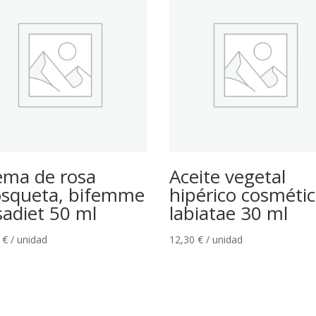
ema de rosa
Aceite vegetal
squeta, bifemme
hipérico cosméti
sadiet 50 ml
labiatae 30 ml
0
€
/ unidad
12,30
€
/ unidad