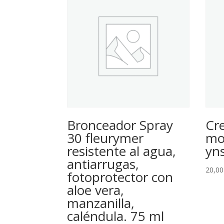
Bronceador Spray
Cr
30 fleurymer
mo
resistente al agua,
yn
antiarrugas,
20,0
fotoprotector con
aloe vera,
manzanilla,
caléndula. 75 ml