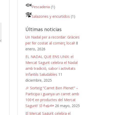
Pescaderia
(1)
Salazones y encurtidos
(1)
Últimas noticias
Un Nadal per a recordar: Gràcies
per fer costat al comerç local!
8
enero, 2026
EL NADAL QUE ENS UNIX: el
Mercat Sagunt celebra el Nadal
amb tradició, sabor i activitats
Infantils Saludables
11
diciembre, 2025
🎉 Sorteig “Carret Ben Plenet” –
Participa i guanya un carret amb
100 € en productes del Mercat
Sagunt! 🛒🍅🧀🐟
26 mayo, 2025
El Mercat Sagunt celebra el