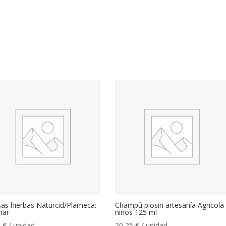
as hierbas Naturcid/Plameca:
Champú piosin artesanía Agrícola
har
niños 125 ml
0
€
/ unidad
20,25
€
/ unidad