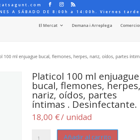
catsagunt.com
NES A SÁBADO DE 8:00h a 14:00h. Viernes tarde
El Mercat
Demana i Arreplega
Comercio
ol 100 ml enjuague bucal, flemones, herpes, nariz, oídos, partes íntim
Platicol 100 ml enjuague
bucal, flemones, herpes
nariz, oídos, partes
íntimas . Desinfectante.
18,00
€
/ unidad
Platicol
Añadir al carrito
100