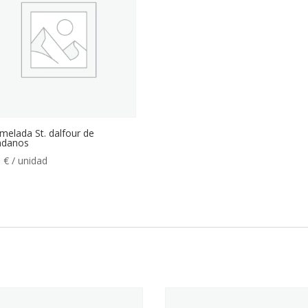
melada St. dalfour de
ndanos
0
€
/ unidad