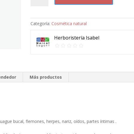
ml
enjuague
bucal,
Categoría:
Cosmética natural
flemones,
herpes,
Herboristería Isabel
nariz,
oídos,
partes
íntimas
.
Desinfectante.
vendedor
Más productos
cantidad
juague bucal, flemones, herpes, nariz, oídos, partes íntimas .