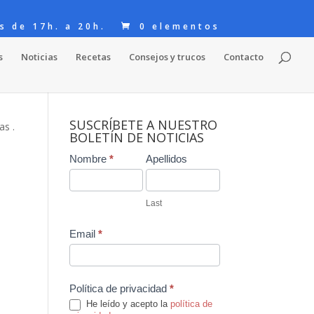
s de 17h. a 20h.
0 elementos
s
Noticias
Recetas
Consejos y trucos
Contacto
SUSCRÍBETE A NUESTRO
as .
BOLETÍN DE NOTICIAS
Contact
Nombre
*
Apellidos
Us
,
Last
Email
*
Política de privacidad
*
He leído y acepto la
política de