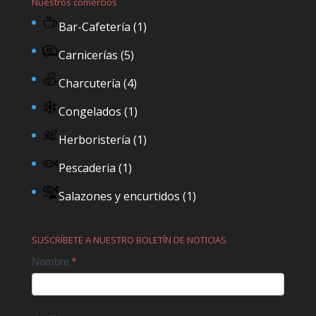
Nuestros comercios
Bar-Cafetería
(1)
Carnicerías
(5)
Charcutería
(4)
Congelados
(1)
Herboristería
(1)
Pescaderia
(1)
Salazones y encurtidos
(1)
SUSCRÍBETE A NUESTRO BOLETÍN DE NOTICIAS
Contact
Nombre
*
Us