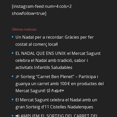
[instagram-feed num=4 cols=2
showfollow=true]
Últimas noticias
Un Nadal per a recordar: Gràcies per fer
costat al comerç local!
EL NADAL QUE ENS UNIX: el Mercat Sagunt
celebra el Nadal amb tradició, sabor i
activitats Infantils Saludables
🎉 Sorteig “Carret Ben Plenet” – Participa i
guanya un carret amb 100 € en productes del
Mercat Sagunt! 🛒🍅🧀🐟
El Mercat Sagunt celebra el Nadal amb un
gran Sorteig d’11 Cistelles Nadalenques
📢 AMPLIEM EL SORTEIG DEL CARRET DEL