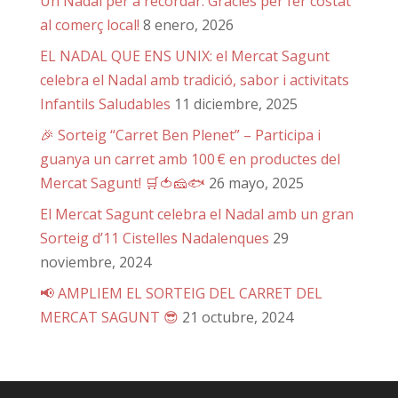
Un Nadal per a recordar: Gràcies per fer costat
al comerç local!
8 enero, 2026
EL NADAL QUE ENS UNIX: el Mercat Sagunt
celebra el Nadal amb tradició, sabor i activitats
Infantils Saludables
11 diciembre, 2025
🎉 Sorteig “Carret Ben Plenet” – Participa i
guanya un carret amb 100 € en productes del
Mercat Sagunt! 🛒🍅🧀🐟
26 mayo, 2025
El Mercat Sagunt celebra el Nadal amb un gran
Sorteig d’11 Cistelles Nadalenques
29
noviembre, 2024
📢 AMPLIEM EL SORTEIG DEL CARRET DEL
MERCAT SAGUNT 😎
21 octubre, 2024