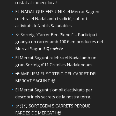
costat al comerç local!
EL NADAL QUE ENS UNIX: el Mercat Sagunt
celebra el Nadal amb tradició, sabor i
activitats Infantils Saludables
🎉 Sorteig “Carret Ben Plenet” – Participa i
guanya un carret amb 100 € en productes del
Mercat Sagunt! 🛒🍅🧀🐟
El Mercat Sagunt celebra el Nadal amb un
gran Sorteig d’11 Cistelles Nadalenques
📢 AMPLIEM EL SORTEIG DEL CARRET DEL
MERCAT SAGUNT 😎
El Mercat Sagunt s’ompli d’activitats per
descobrir els secrets de la nostra terra.
🎉🛒🛒 SORTEGEM 5 CARRETS PERQUÈ
FARDES DE MERCAT!! 😎