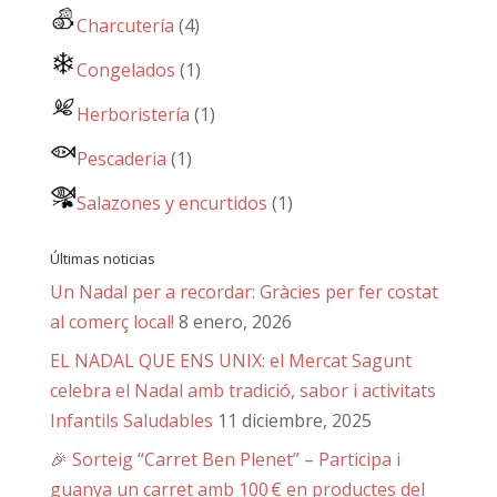
Charcutería
(4)
Congelados
(1)
Herboristería
(1)
Pescaderia
(1)
Salazones y encurtidos
(1)
Últimas noticias
Un Nadal per a recordar: Gràcies per fer costat
al comerç local!
8 enero, 2026
EL NADAL QUE ENS UNIX: el Mercat Sagunt
celebra el Nadal amb tradició, sabor i activitats
Infantils Saludables
11 diciembre, 2025
🎉 Sorteig “Carret Ben Plenet” – Participa i
guanya un carret amb 100 € en productes del