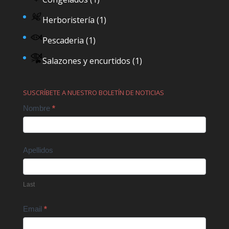
Herboristería
(1)
Pescaderia
(1)
Salazones y encurtidos
(1)
SUSCRÍBETE A NUESTRO BOLETÍN DE NOTICIAS
Contact
Nombre
*
Us
Apellidos
Last
Email
*