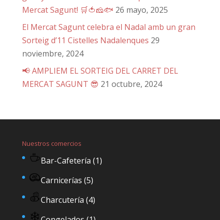
Mercat Sagunt! 🛒🍅🧀🐟
26 mayo, 2025
El Mercat Sagunt celebra el Nadal amb un gran
Sorteig d’11 Cistelles Nadalenques
29
noviembre, 2024
📢 AMPLIEM EL SORTEIG DEL CARRET DEL
MERCAT SAGUNT 😎
21 octubre, 2024
Nuestros comercios
Bar-Cafetería
(1)
Carnicerías
(5)
Charcutería
(4)
Congelados
(1)