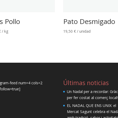
s Pollo
Pato Desmigado
€
/ kg
19,50
€
/ unidad
Últimas noticias
agram-feed num=4 cols=2
ollow=true]
Un Nadal per a recordar: Gràc
per fer costat al comerç local!
EL NADAL QUE ENS UNIX: el
Mercat Sagunt celebra el Nad
amb tradició, sabor i activitat