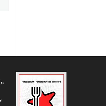
ies
al
s