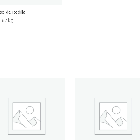
o de Rodilla
5
€
/ kg