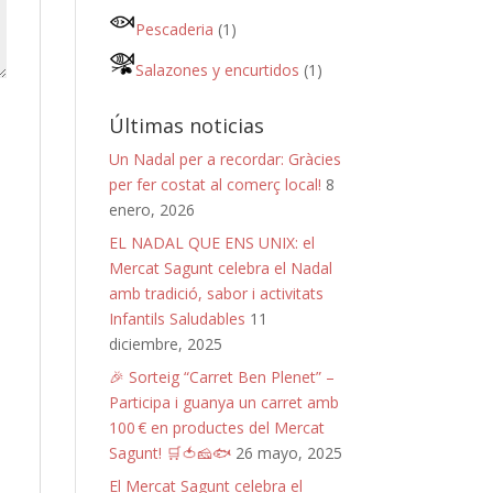
Pescaderia
(1)
Salazones y encurtidos
(1)
Últimas noticias
Un Nadal per a recordar: Gràcies
per fer costat al comerç local!
8
enero, 2026
EL NADAL QUE ENS UNIX: el
Mercat Sagunt celebra el Nadal
amb tradició, sabor i activitats
Infantils Saludables
11
diciembre, 2025
🎉 Sorteig “Carret Ben Plenet” –
Participa i guanya un carret amb
100 € en productes del Mercat
Sagunt! 🛒🍅🧀🐟
26 mayo, 2025
El Mercat Sagunt celebra el