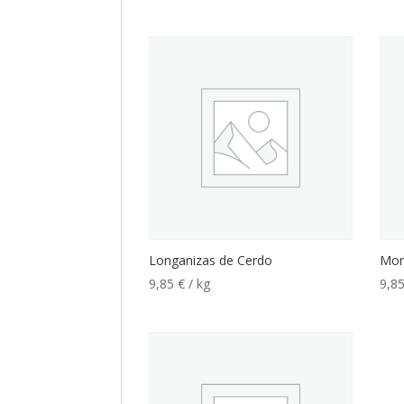
Longanizas de Cerdo
Morc
9,85
€
/ kg
9,8