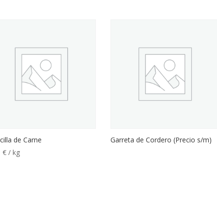
illa de Carne
Garreta de Cordero (Precio s/m)
5
€
/ kg