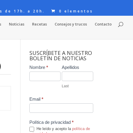
s de 17h. a 20h.
0 elementos
s
Noticias
Recetas
Consejos y trucos
Contacto
SUSCRÍBETE A NUESTRO
BOLETÍN DE NOTICIAS
)
Contact
Nombre
*
Apellidos
Us
Last
Email
*
Política de privacidad
*
He leído y acepto la
política de