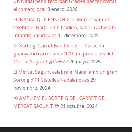
Un Nadal per a recordar: Gràcies per fer costat
al comerç local!
8 enero, 2026
EL NADAL QUE ENS UNIX: el Mercat Sagunt
celebra el Nadal amb tradició, sabor i activitats
Infantils Saludables
11 diciembre, 2025
🎉 Sorteig “Carret Ben Plenet” – Participa i
guanya un carret amb 100 € en productes del
Mercat Sagunt! 🛒🍅🧀🐟
26 mayo, 2025
El Mercat Sagunt celebra el Nadal amb un gran
Sorteig d’11 Cistelles Nadalenques
29
noviembre, 2024
📢 AMPLIEM EL SORTEIG DEL CARRET DEL
MERCAT SAGUNT 😎
21 octubre, 2024