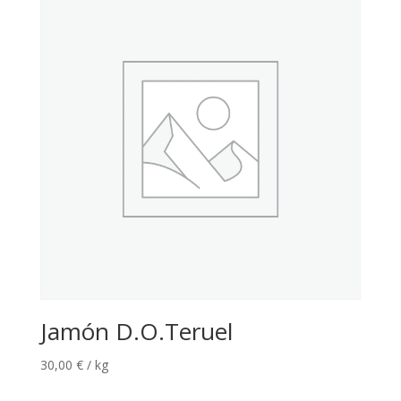
Jamón D.O.Teruel
30,00
€
/ kg