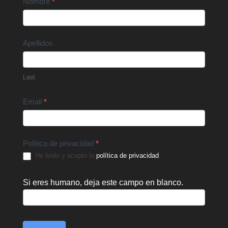
Contact
Nombre
*
Us
Apellidos
Last
Email
*
Política de privacidad
*
He leído y acepto la
política de privacidad
.
Si eres humano, deja este campo en blanco.