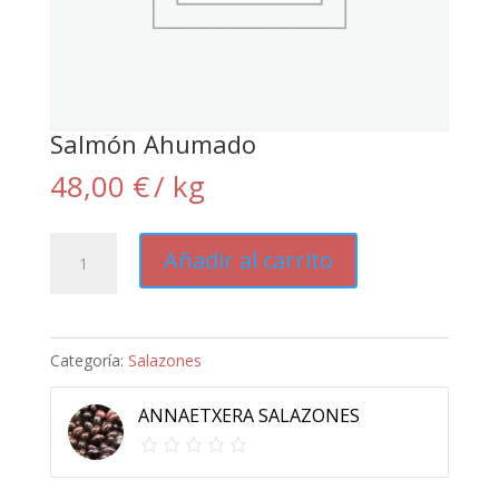
Salmón Ahumado
48,00
€
/ kg
Salmón
Añadir al carrito
Ahumado
cantidad
Categoría:
Salazones
ANNAETXERA SALAZONES