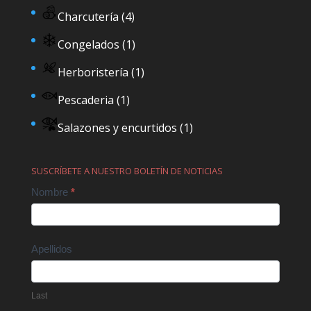
Charcutería
(4)
Congelados
(1)
Herboristería
(1)
Pescaderia
(1)
Salazones y encurtidos
(1)
SUSCRÍBETE A NUESTRO BOLETÍN DE NOTICIAS
Contact
Nombre
*
Us
Apellidos
Last