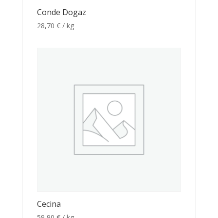
Conde Dogaz
28,70
€
/ kg
Cecina
59,90
€
/ kg