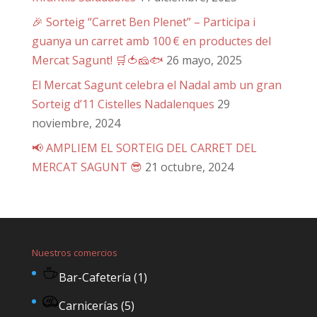
🎉 Sorteig “Carret Ben Plenet” – Participa i
guanya un carret amb 100 € en productes del
Mercat Sagunt! 🛒🍅🧀🐟
26 mayo, 2025
El Mercat Sagunt celebra el Nadal amb un gran
Sorteig d’11 Cistelles Nadalenques
29
noviembre, 2024
📢 AMPLIEM EL SORTEIG DEL CARRET DEL
MERCAT SAGUNT 😎
21 octubre, 2024
Nuestros comercios
Bar-Cafetería
(1)
Carnicerías
(5)