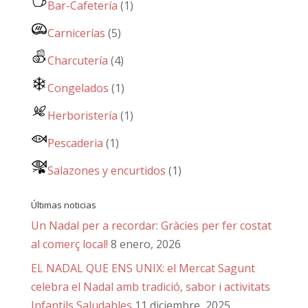
Bar-Cafetería
(1)
Carnicerías
(5)
Charcutería
(4)
Congelados
(1)
Herboristería
(1)
Pescaderia
(1)
Salazones y encurtidos
(1)
Últimas noticias
Un Nadal per a recordar: Gràcies per fer costat
al comerç local!
8 enero, 2026
EL NADAL QUE ENS UNIX: el Mercat Sagunt
celebra el Nadal amb tradició, sabor i activitats
Infantils Saludables
11 diciembre, 2025