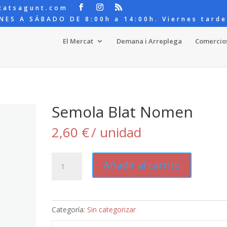
catsagunt.com
NES A SÁBADO DE 8:00h a 14:00h. Viernes tarde
El Mercat
Demana i Arreplega
Comercio
Semola Blat Nomen
2,60
€
/ unidad
Semola
Añadir al carrito
Blat
Nomen
cantidad
Categoría:
Sin categorizar