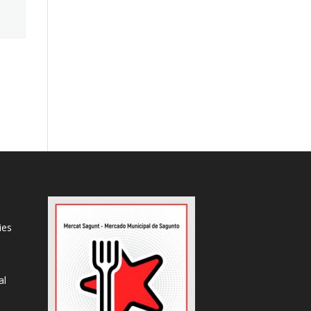
ies
al
s