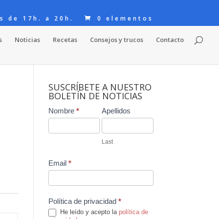
s de 17h. a 20h.
0 elementos
s
Noticias
Recetas
Consejos y trucos
Contacto
SUSCRÍBETE A NUESTRO
BOLETÍN DE NOTICIAS
Contact
Nombre
*
Apellidos
Us
Last
Email
*
Política de privacidad
*
He leído y acepto la
política de