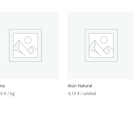
ina
Atún Natural
90
€
/ kg
4,10
€
/ unidad