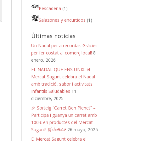
Pescaderia
(1)
Salazones y encurtidos
(1)
Últimas noticias
Un Nadal per a recordar: Gràcies
per fer costat al comerç local!
8
enero, 2026
EL NADAL QUE ENS UNIX: el
Mercat Sagunt celebra el Nadal
amb tradició, sabor i activitats
Infantils Saludables
11
diciembre, 2025
🎉 Sorteig “Carret Ben Plenet” –
Participa i guanya un carret amb
100 € en productes del Mercat
Sagunt! 🛒🍅🧀🐟
26 mayo, 2025
El Mercat Sagunt celebra el