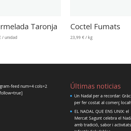
rmelada Taronja
Coctel Fumats
€
/ unidad
23,99
€
/ kg
Últimas noticias
agram-feed num=4 cols=2
ollow=true]
Un Nadal per a recordar: Gràc
per fer costat al comerç local!
EL NADAL QUE ENS UNIX: el
Mercat Sagunt celebra el Nad
amb tradició, sabor i activitat