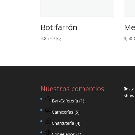
Botifarrón
Me
9,85
€
/ kg
3,50
Nuestros comercios
[inst
showf
Bar-Cafetería
(1)
Carnicerías
(5)
Charcutería
(4)
Congelados
(1)