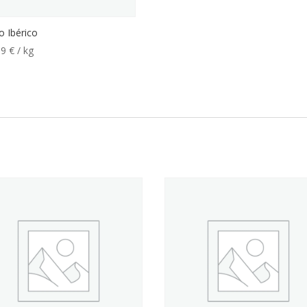
o Ibérico
99
€
/ kg