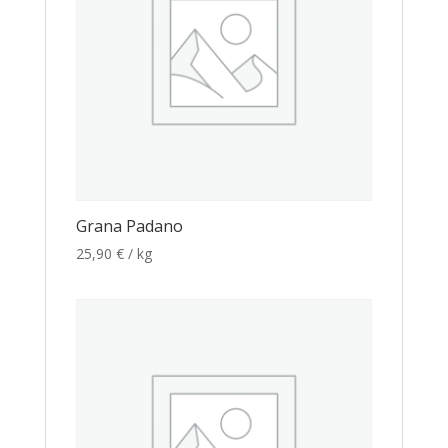
Grana Padano
25,90
€
/ kg