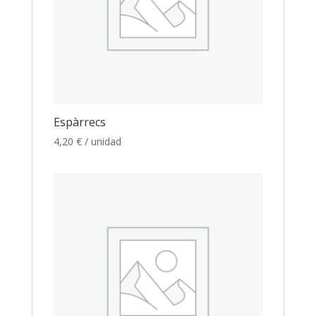
Espàrrecs
4,20
€
/ unidad