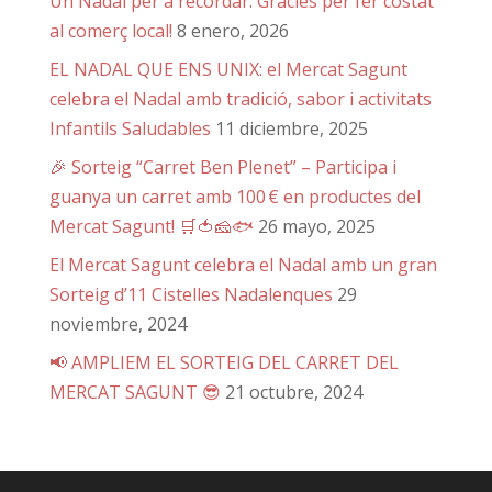
Un Nadal per a recordar: Gràcies per fer costat
al comerç local!
8 enero, 2026
EL NADAL QUE ENS UNIX: el Mercat Sagunt
celebra el Nadal amb tradició, sabor i activitats
Infantils Saludables
11 diciembre, 2025
🎉 Sorteig “Carret Ben Plenet” – Participa i
guanya un carret amb 100 € en productes del
Mercat Sagunt! 🛒🍅🧀🐟
26 mayo, 2025
El Mercat Sagunt celebra el Nadal amb un gran
Sorteig d’11 Cistelles Nadalenques
29
noviembre, 2024
📢 AMPLIEM EL SORTEIG DEL CARRET DEL
MERCAT SAGUNT 😎
21 octubre, 2024