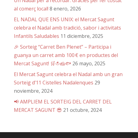
Un Nadal per a recordar: Gràcies per fer costat
al comerç local!
8 enero, 2026
EL NADAL QUE ENS UNIX: el Mercat Sagunt
celebra el Nadal amb tradició, sabor i activitats
Infantils Saludables
11 diciembre, 2025
🎉 Sorteig “Carret Ben Plenet” – Participa i
guanya un carret amb 100 € en productes del
Mercat Sagunt! 🛒🍅🧀🐟
26 mayo, 2025
El Mercat Sagunt celebra el Nadal amb un gran
Sorteig d’11 Cistelles Nadalenques
29
noviembre, 2024
📢 AMPLIEM EL SORTEIG DEL CARRET DEL
MERCAT SAGUNT 😎
21 octubre, 2024