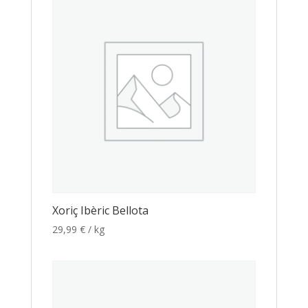
Xoriç Ibèric Bellota
29,99
€
/ kg