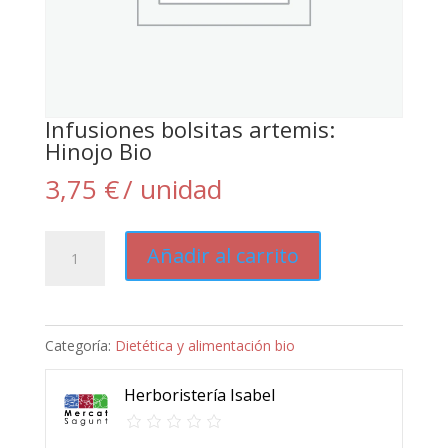
Infusiones bolsitas artemis:
Hinojo Bio
3,75
€
/ unidad
Infusiones
Añadir al carrito
bolsitas
artemis:
Hinojo
Categoría:
Dietética y alimentación bio
Bio
cantidad
Herboristería Isabel