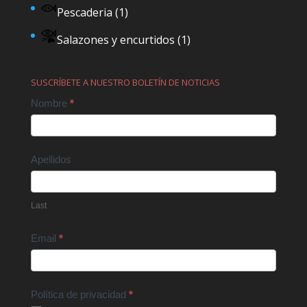
Pescaderia
(1)
Salazones y encurtidos
(1)
SUSCRÍBETE A NUESTRO BOLETÍN DE NOTICIAS
Contact
Nombre
*
Us
Apellidos
Last
Email
*
Política de privacidad
*