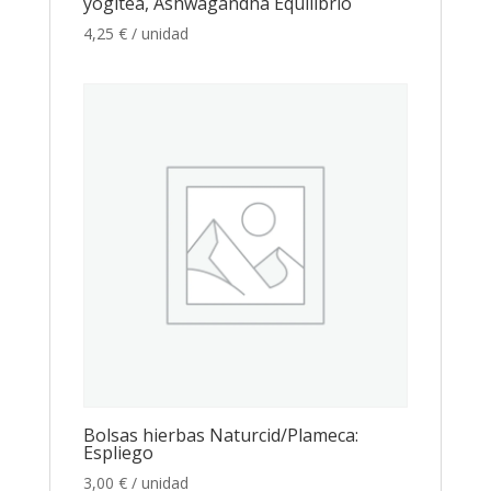
yogitea, Ashwagandha Equilibrio
4,25
€
/ unidad
Bolsas hierbas Naturcid/Plameca:
Espliego
3,00
€
/ unidad