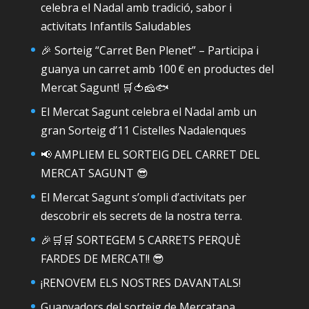
celebra el Nadal amb tradició, sabor i
activitats Infantils Saludables
🎉 Sorteig “Carret Ben Plenet” – Participa i
guanya un carret amb 100 € en productes del
Mercat Sagunt! 🛒🍅🧀🐟
El Mercat Sagunt celebra el Nadal amb un
gran Sorteig d’11 Cistelles Nadalenques
📢 AMPLIEM EL SORTEIG DEL CARRET DEL
MERCAT SAGUNT 😎
El Mercat Sagunt s’ompli d’activitats per
descobrir els secrets de la nostra terra.
🎉🛒🛒 SORTEGEM 5 CARRETS PERQUÈ
FARDES DE MERCAT!! 😎
¡RENOVEM ELS NOSTRES DAVANTALS!
Guanyadors del sorteig de Mercatapa