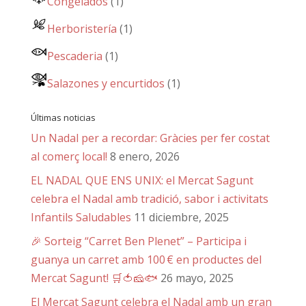
Congelados
(1)
Herboristería
(1)
Pescaderia
(1)
Salazones y encurtidos
(1)
Últimas noticias
Un Nadal per a recordar: Gràcies per fer costat
al comerç local!
8 enero, 2026
EL NADAL QUE ENS UNIX: el Mercat Sagunt
celebra el Nadal amb tradició, sabor i activitats
Infantils Saludables
11 diciembre, 2025
🎉 Sorteig “Carret Ben Plenet” – Participa i
guanya un carret amb 100 € en productes del
Mercat Sagunt! 🛒🍅🧀🐟
26 mayo, 2025
El Mercat Sagunt celebra el Nadal amb un gran