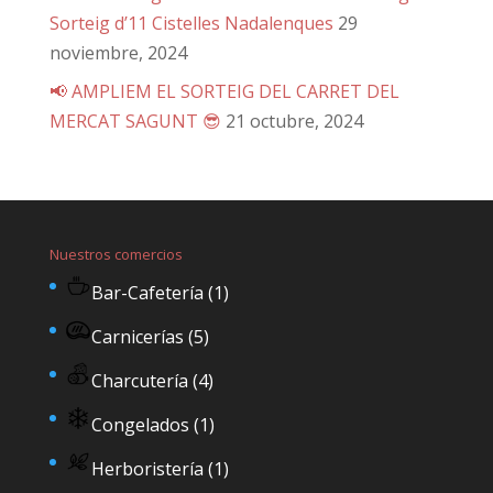
Sorteig d’11 Cistelles Nadalenques
29
noviembre, 2024
📢 AMPLIEM EL SORTEIG DEL CARRET DEL
MERCAT SAGUNT 😎
21 octubre, 2024
Nuestros comercios
Bar-Cafetería
(1)
Carnicerías
(5)
Charcutería
(4)
Congelados
(1)
Herboristería
(1)