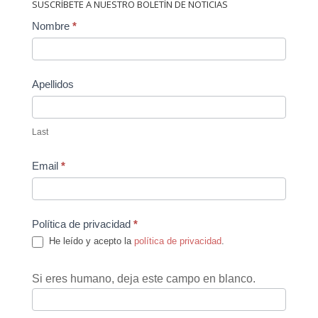
SUSCRÍBETE A NUESTRO BOLETÍN DE NOTICIAS
Contact
Nombre
*
Us
Apellidos
Last
Email
*
Política de privacidad
*
He leído y acepto la
política de privacidad
.
Si eres humano, deja este campo en blanco.