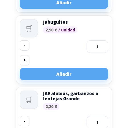
Añadir
Jabuguitos
🛒
2,90
€
/ unidad
-
+
Añadir
JAE alubias, garbanzos o
🛒
lentejas Grande
2,20
€
-