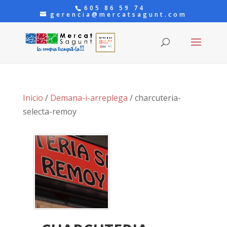
605 86 59 74
gerencia@mercatsagunt.com
Inicio
/
Demana-i-arreplega
/ charcuteria-
selecta-remoy