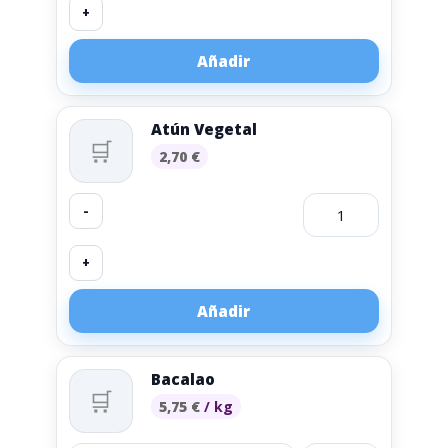
+
Añadir
Atún Vegetal
🛒
2,70
€
-
+
Añadir
Bacalao
🛒
5,75
€
/ kg