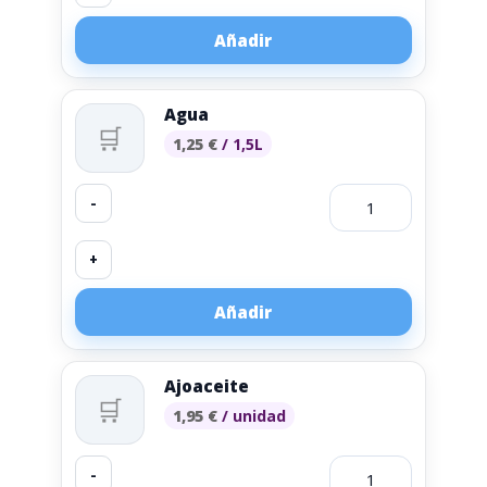
Añadir
Agua
🛒
1,25
€
/ 1,5L
-
+
Añadir
Ajoaceite
🛒
1,95
€
/ unidad
-