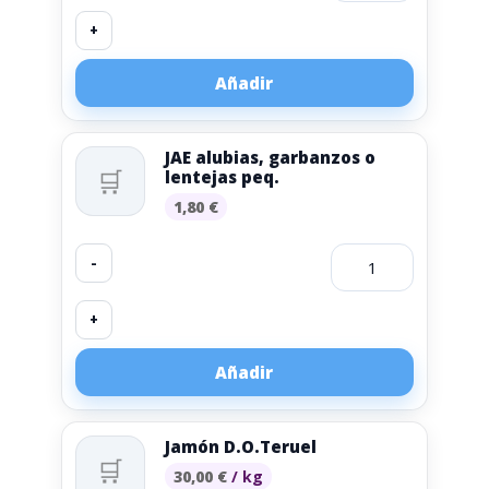
+
Añadir
JAE alubias, garbanzos o
🛒
lentejas peq.
1,80
€
-
+
Añadir
Jamón D.O.Teruel
🛒
30,00
€
/ kg