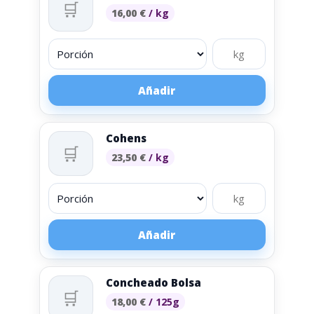
🛒
16,00
€
/ kg
Añadir
Cohens
🛒
23,50
€
/ kg
Añadir
Concheado Bolsa
🛒
18,00
€
/ 125g