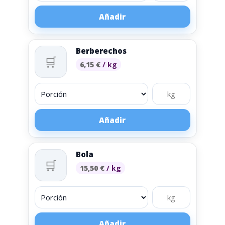
Añadir
Berberechos
🛒
6,15
€
/ kg
Añadir
Bola
🛒
15,50
€
/ kg
Añadir