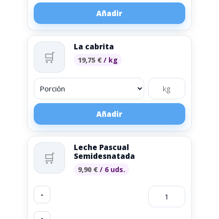
Añadir
La cabrita
🛒
19,75
€
/ kg
Añadir
Leche Pascual
🛒
Semidesnatada
9,90
€
/ 6 uds.
-