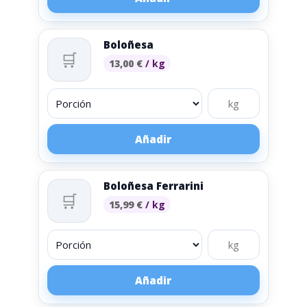
Boloñesa
🛒
13,00
€
/ kg
Añadir
Boloñesa Ferrarini
🛒
15,99
€
/ kg
Añadir