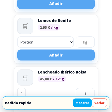
Añadir
Lomos de Bonito
🛒
2,95
€
/ kg
Añadir
Loncheado Ibérico Bolsa
🛒
45,00
€
/ 125g
-
Pedido rapido
Mostrar
Vaciar
+