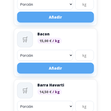
Añadir
Bacon
🛒
15,00
€
/ kg
Añadir
Barra Havarti
🛒
14,50
€
/ kg