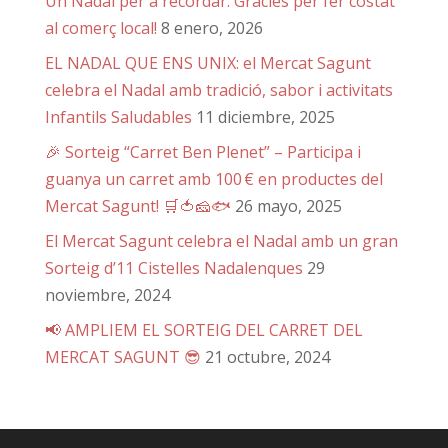
Un Nadal per a recordar: Gràcies per fer costat
al comerç local!
8 enero, 2026
EL NADAL QUE ENS UNIX: el Mercat Sagunt
celebra el Nadal amb tradició, sabor i activitats
Infantils Saludables
11 diciembre, 2025
🎉 Sorteig “Carret Ben Plenet” – Participa i
guanya un carret amb 100 € en productes del
Mercat Sagunt! 🛒🍅🧀🐟
26 mayo, 2025
El Mercat Sagunt celebra el Nadal amb un gran
Sorteig d’11 Cistelles Nadalenques
29
noviembre, 2024
📢 AMPLIEM EL SORTEIG DEL CARRET DEL
MERCAT SAGUNT 😎
21 octubre, 2024