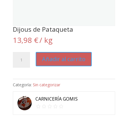
Dijous de Pataqueta
13,98
€
/ kg
Dijous
Añadir al carrito
de
Pataqueta
cantidad
Categoría:
Sin categorizar
CARNICERÍA GOMIS