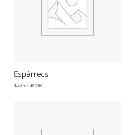
Espàrrecs
4,20
€
/ unidad