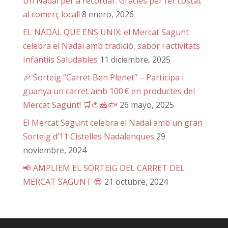
Un Nadal per a recordar: Gràcies per fer costat
al comerç local!
8 enero, 2026
EL NADAL QUE ENS UNIX: el Mercat Sagunt
celebra el Nadal amb tradició, sabor i activitats
Infantils Saludables
11 diciembre, 2025
🎉 Sorteig “Carret Ben Plenet” – Participa i
guanya un carret amb 100 € en productes del
Mercat Sagunt! 🛒🍅🧀🐟
26 mayo, 2025
El Mercat Sagunt celebra el Nadal amb un gran
Sorteig d’11 Cistelles Nadalenques
29
noviembre, 2024
📢 AMPLIEM EL SORTEIG DEL CARRET DEL
MERCAT SAGUNT 😎
21 octubre, 2024