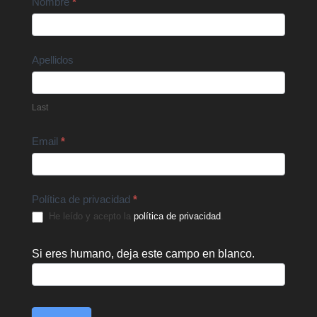
Contact
Nombre
*
Us
Apellidos
Last
Email
*
Política de privacidad
*
He leído y acepto la
política de privacidad
.
Si eres humano, deja este campo en blanco.