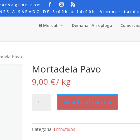
catsagunt.com
NES A SÁBADO DE 8:00h a 14:00h. Viernes tarde
El Mercat
Demana i Arreplega
Comercio
adela Pavo
Mortadela Pavo
9,00
€
/ kg
Mortadela
Añadir al carrito
Pavo
cantidad
Categoría:
Embutidos