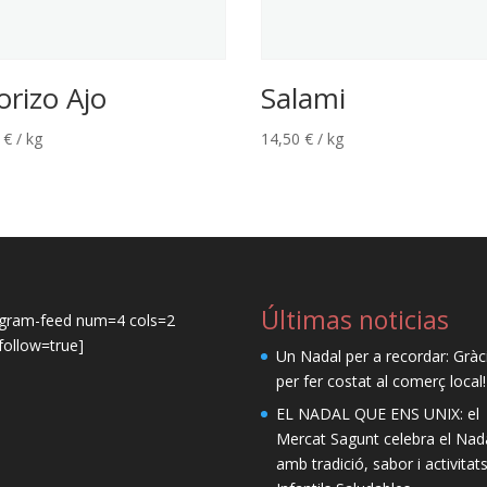
orizo Ajo
Salami
0
€
/ kg
14,50
€
/ kg
Últimas noticias
agram-feed num=4 cols=2
ollow=true]
Un Nadal per a recordar: Gràc
per fer costat al comerç local!
EL NADAL QUE ENS UNIX: el
Mercat Sagunt celebra el Nad
amb tradició, sabor i activitat