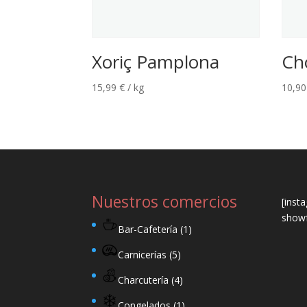
Xoriç Pamplona
Ch
15,99
€
/ kg
10,9
Nuestros comercios
[inst
showf
Bar-Cafetería
(1)
Carnicerías
(5)
Charcutería
(4)
Congelados
(1)