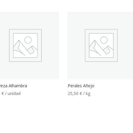
veza Alhambra
Perales Añejo
0
€
/ unidad
25,50
€
/ kg