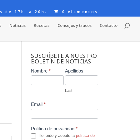
s de 17h. a 20h.
0 elementos
s
Noticias
Recetas
Consejos y trucos
Contacto
SUSCRÍBETE A NUESTRO
BOLETÍN DE NOTICIAS
Contact
Nombre
*
Apellidos
Us
Last
Email
*
Política de privacidad
*
He leído y acepto la
política de