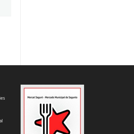
ies
al
s