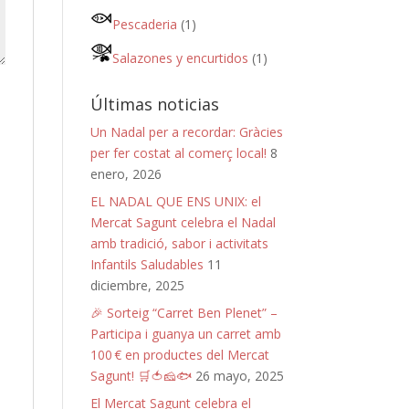
Pescaderia
(1)
Salazones y encurtidos
(1)
Últimas noticias
Un Nadal per a recordar: Gràcies
per fer costat al comerç local!
8
enero, 2026
EL NADAL QUE ENS UNIX: el
Mercat Sagunt celebra el Nadal
amb tradició, sabor i activitats
Infantils Saludables
11
diciembre, 2025
🎉 Sorteig “Carret Ben Plenet” –
Participa i guanya un carret amb
100 € en productes del Mercat
Sagunt! 🛒🍅🧀🐟
26 mayo, 2025
El Mercat Sagunt celebra el