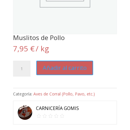
Muslitos de Pollo
7,95
€
/ kg
Muslitos
Añadir al carrito
de
Pollo
cantidad
Categoría:
Aves de Corral (Pollo, Pavo, etc.)
CARNICERÍA GOMIS