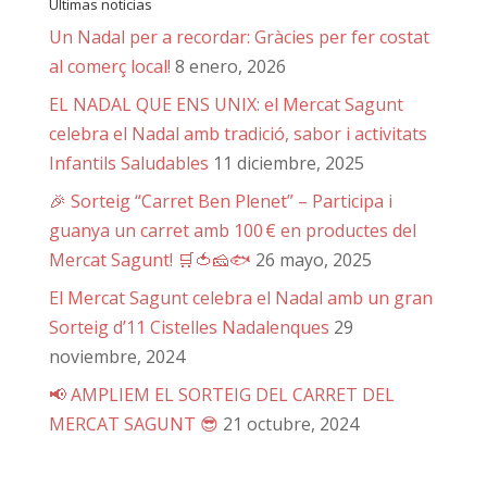
Últimas noticias
Un Nadal per a recordar: Gràcies per fer costat
al comerç local!
8 enero, 2026
EL NADAL QUE ENS UNIX: el Mercat Sagunt
celebra el Nadal amb tradició, sabor i activitats
Infantils Saludables
11 diciembre, 2025
🎉 Sorteig “Carret Ben Plenet” – Participa i
guanya un carret amb 100 € en productes del
Mercat Sagunt! 🛒🍅🧀🐟
26 mayo, 2025
El Mercat Sagunt celebra el Nadal amb un gran
Sorteig d’11 Cistelles Nadalenques
29
noviembre, 2024
📢 AMPLIEM EL SORTEIG DEL CARRET DEL
MERCAT SAGUNT 😎
21 octubre, 2024